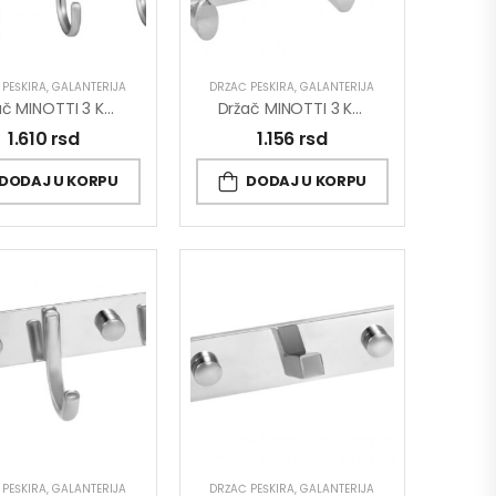
 PEŠKIRA
,
GALANTERIJA
DRŽAČ PEŠKIRA
,
GALANTERIJA
Držač MINOTTI 3 Kuke
Držač MINOTTI 3 Kuke Fiksni
1.610
rsd
1.156
rsd
DODAJ U KORPU
DODAJ U KORPU
 PEŠKIRA
,
GALANTERIJA
DRŽAČ PEŠKIRA
,
GALANTERIJA