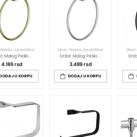
PEŠKIRA
,
GALANTERIJA
DRŽAČ PEŠKIRA
,
GALANTERIJA
DRŽAČ
Držač Malog Peškira COPEN DIAMOND Brušeni Mesing
Držač Malog Peškira COPEN DIAMOND Hrom
4.186
rsd
3.489
rsd
DODAJ U KORPU
DODAJ U KORPU