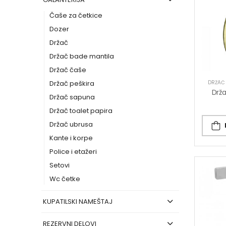
Čaše za četkice
Dozer
Držač
Držač bade mantila
Držač čaše
DRŽAČ 
Držač peškira
Držač sapuna
Držač toalet papira
Držač ubrusa
Kante i korpe
Police i etažeri
Setovi
Wc četke
KUPATILSKI NAMEŠTAJ
REZERVNI DELOVI