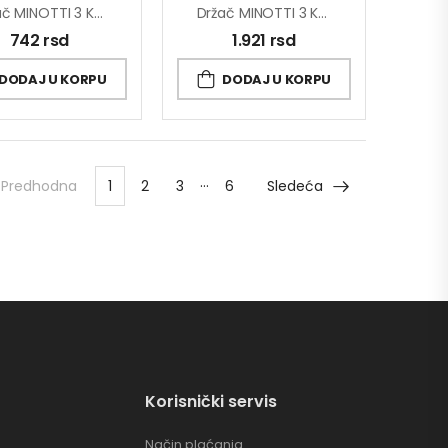
Držač MINOTTI 3 Kuke Fiksni S/S
Držač MINOTTI 3 Kuke Kocka Fiksni Mesing
742
rsd
1.921
rsd
DODAJ U KORPU
DODAJ U KORPU
…
Predhodna
1
2
3
6
Sledeća
Korisnički servis
Način plaćanja