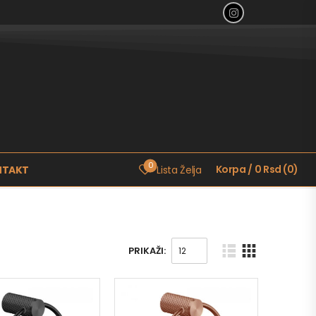
0
Korpa
/
0
Rsd
(
0
)
NTAKT
Lista Želja
PRIKAŽI: