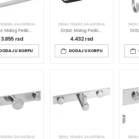
PEŠKIRA
,
GALANTERIJA
DRŽAČ PEŠKIRA
,
GALANTERIJA
DRŽAČ
Držač Malog Peškira COPEN LINEA
Držač Malog Peškira COPEN LINEA DARK
3.855
rsd
4.432
rsd
DODAJ U KORPU
DODAJ U KORPU
PEŠKIRA
,
GALANTERIJA
DRŽAČ PEŠKIRA
,
GALANTERIJA
DRŽAČ