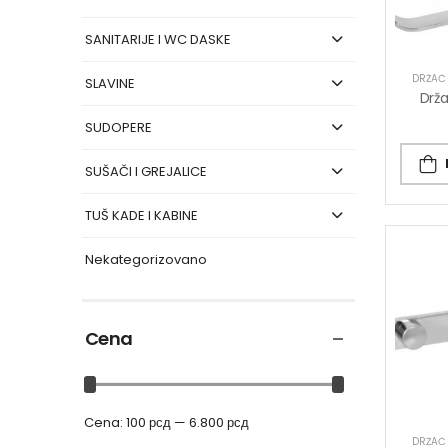
SANITARIJE I WC DASKE
DRŽAČ 
SLAVINE
SUDOPERE
SUŠAČI I GREJALICE
TUŠ KADE I KABINE
Nekategorizovano
Cena
Cena:
100 рсд
—
6.800 рсд
DRŽAČ 