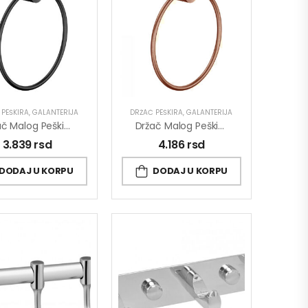
 PEŠKIRA
,
GALANTERIJA
DRŽAČ PEŠKIRA
,
GALANTERIJA
Držač Malog Peškira COPEN DIAMOND Mat Crni
Držač Malog Peškira COPEN DIAMOND Rose Gold
3.839
rsd
4.186
rsd
DODAJ U KORPU
DODAJ U KORPU