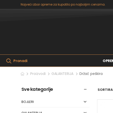
Najveći izbor opreme za kupatilo po najboljim cenama.
OPRE
Pronađi
Proizvodi
GALANTERIJA
Držač peškira
Sve kategorije
SORTIRAJ
BOJLERI
GALANTERIJA