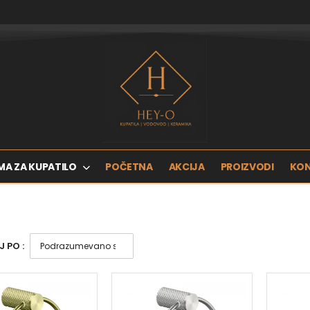
MA ZA KUPATILO
POČETNA
AKCIJA
PROIZVODI
KO
 PO :