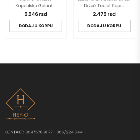
Kupatilska Galanterija MINOTTI Set 6/1
Držač Toalet Papira MINOTTI Sa Poklopcem Veći
5.546
rsd
2.475
rsd
DODAJ U KORPU
DODAJ U KORPU
KONTAKT:
064/576 91 77 - 066/224 544