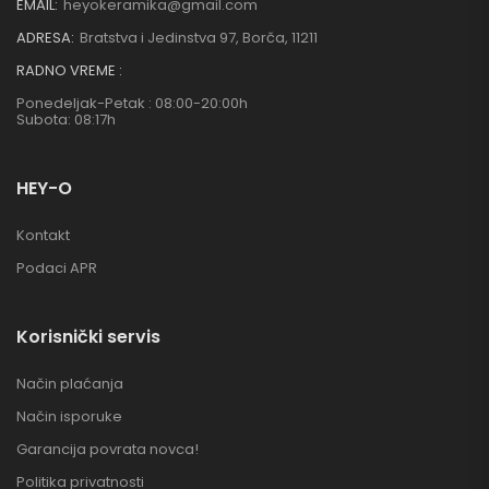
EMAIL:
heyokeramika@gmail.com
ADRESA:
Bratstva i Jedinstva 97, Borča, 11211
RADNO VREME :
Ponedeljak-Petak : 08:00-20:00h
Subota: 08:17h
HEY-O
Kontakt
Podaci APR
Korisnički servis
Način plaćanja
Način isporuke
Garancija povrata novca!
Politika privatnosti