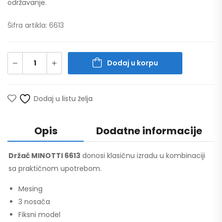
održavanje.
Šifra artikla: 6613
Dodaj u korpu
Dodaj u listu želja
Opis
Dodatne informacije
Držač MINOTTI 6613
donosi klasičnu izradu u kombinaciji
sa praktičnom upotrebom.
Mesing
3 nosača
Fiksni model