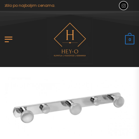
patilo po najboljim cenama.
0