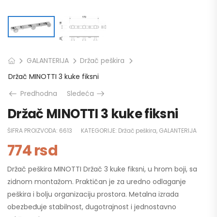
GALANTERIJA
Držač peškira
Držač MINOTTI 3 kuke fiksni
Predhodna
Sledeća
Držač MINOTTI 3 kuke fiksni
ŠIFRA PROIZVODA:
6613
KATEGORIJE:
Držač peškira
,
GALANTERIJA
774
rsd
Držač peškira MINOTTI Držač 3 kuke fiksni, u hrom boji, sa
zidnom montažom. Praktičan je za uredno odlaganje
peškira i bolju organizaciju prostora. Metalna izrada
obezbeđuje stabilnost, dugotrajnost i jednostavno