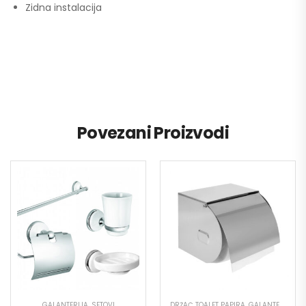
Zidna instalacija
Povezani Proizvodi
GALANTERIJA
,
SETOVI
DRŽAČ TOALET PAPIRA
,
GALANTERIJA