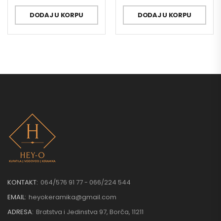
DODAJ U KORPU
DODAJ U KORPU
KONTAKT:
064/576 91 77 - 066/224 544
EMAIL:
heyokeramika@gmail.com
ADRESA:
Bratstva i Jedinstva 97, Borča, 11211