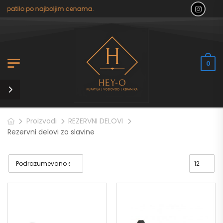
kupatilo po najboljim cenama.
0
Proizvodi
REZERVNI DELOVI
Rezervni delovi za slavine