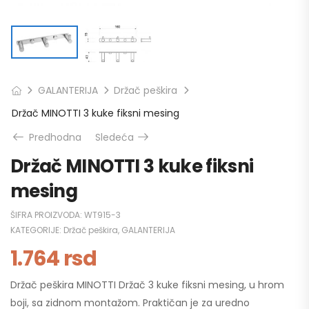
GALANTERIJA
Držač peškira
Držač MINOTTI 3 kuke fiksni mesing
Predhodna
Sledeća
Držač MINOTTI 3 kuke fiksni
mesing
ŠIFRA PROIZVODA:
WT915-3
KATEGORIJE:
Držač peškira
,
GALANTERIJA
1.764
rsd
Držač peškira MINOTTI Držač 3 kuke fiksni mesing, u hrom
boji, sa zidnom montažom. Praktičan je za uredno