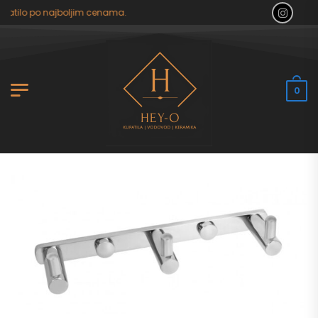
patilo po najboljim cenama.
0