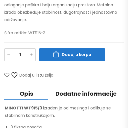
odlaganje peškira i bolju organizaciju prostora. Metalna
izrada obezbeđuje stabilnost, dugotrajnost i jednostavno
održavanje.
Šifra artikla: WT915-3
Dodaj u korpu
Dodaj u listu želja
Opis
Dodatne informacije
MINOTTI WT915/3
izrađen je od mesinga i odlikuje se
stabilnom konstrukcijom.
3 fiksna nosača