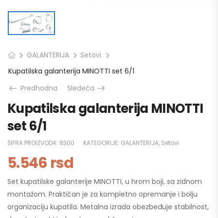
GALANTERIJA
Setovi
Kupatilska galanterija MINOTTI set 6/1
Predhodna
Sledeća
Kupatilska galanterija MINOTTI
set 6/1
ŠIFRA PROIZVODA:
8300
KATEGORIJE:
GALANTERIJA
,
Setovi
5.546
rsd
Set kupatilske galanterije MINOTTI, u hrom boji, sa zidnom
montažom. Praktičan je za kompletno opremanje i bolju
organizaciju kupatila. Metalna izrada obezbeđuje stabilnost,