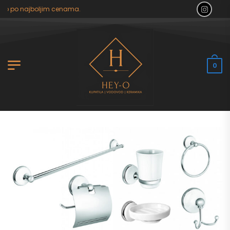
lo po najboljim cenama.
0