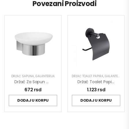
Povezani Proizvodi
DRŽAČ SAPUNA
,
GALANTERIJA
DRŽAČ TOALET PAPIRA
,
GALANTERIJA
Držač Za Sapun MINOTTI Keramika
Držač Toalet Papira MINOTTI DARK ELEGANCE
672
rsd
1.123
rsd
DODAJ U KORPU
DODAJ U KORPU