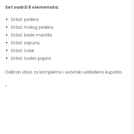
Set sadrži 6 elemenata:
Držač peškira
Držač malog peškira
Držač bade mantila
Držač sapuna
Držač čaše
Držač toalet papira
Odličan izbor za kompletno i estetski usklađeno kupatilo.
„