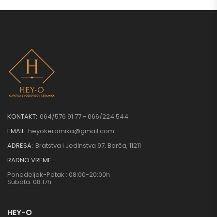
KONTAKT:
064/576 91 77 - 066/224 544
EMAIL:
heyokeramika@gmail.com
ADRESA:
Bratstva i Jedinstva 97, Borča, 11211
RADNO VREME :
Ponedeljak-Petak : 08:00-20:00h
Subota: 08:17h
HEY-O