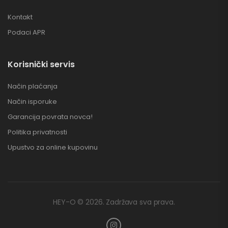
Kontakt
Podaci APR
Korisnički servis
Način plaćanja
Način isporuke
Garancija povrata novca!
Politika privatnosti
Upustvo za online kupovinu
HEY-O © 2026. Zadržava sva prava.