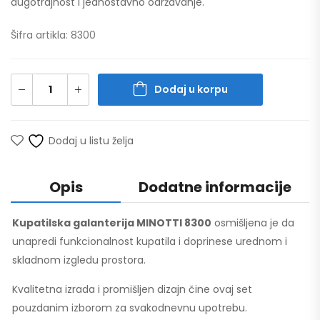
dugotrajnost i jednostavno održavanje.
Šifra artikla: 8300
Dodaj u korpu
Dodaj u listu želja
Opis
Dodatne informacije
Kupatilska galanterija MINOTTI 8300
osmišljena je da
unapredi funkcionalnost kupatila i doprinese urednom i
skladnom izgledu prostora.
Kvalitetna izrada i promišljen dizajn čine ovaj set
pouzdanim izborom za svakodnevnu upotrebu.