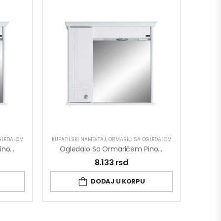
GLEDALOM
KUPATILSKI NAMEŠTAJ
,
ORMARIĆ SA OGLEDALOM
Ogledalo Sa Ormarićem Pino Art Pikolo 0002 67cm
Ogledalo Sa Ormarićem Pino Art Laguna 0006 65cm
8.133
rsd
DODAJ U KORPU