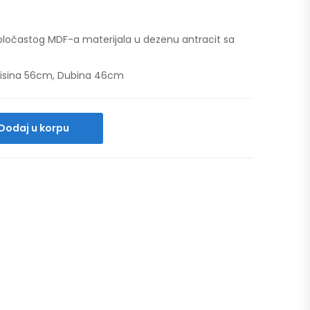
ločastog MDF-a materijala u dezenu antracit sa
, Visina 56cm, Dubina 46cm
Dodaj u korpu