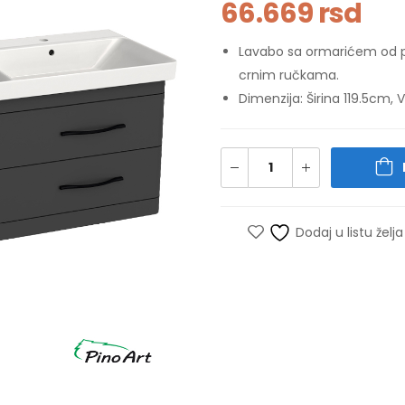
66.669
rsd
Lavabo sa ormarićem od p
crnim ručkama.
Dimenzija: Širina 119.5cm
Dodaj u listu želja