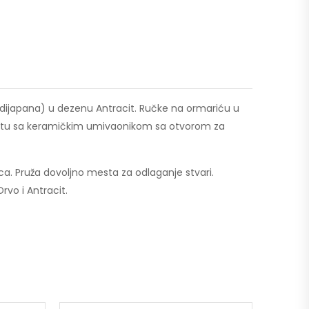
edijapana) u dezenu Antracit. Ručke na ormariću u
ompletu sa keramičkim umivaonikom sa otvorom za
ica. Pruža dovoljno mesta za odlaganje stvari.
rvo i Antracit.