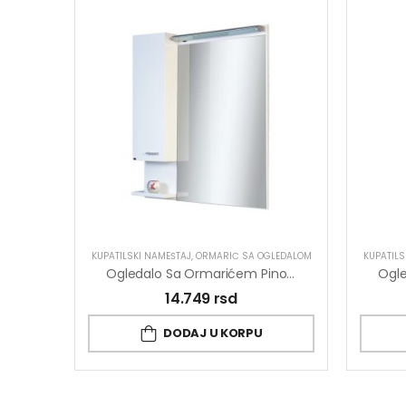
KUPATILSKI NAMEŠTAJ
,
ORMARIĆ SA OGLEDALOM
KUPATILS
Ogledalo Sa Ormarićem Pino Art Klasik 0125 85cm
14.749
rsd
DODAJ U KORPU