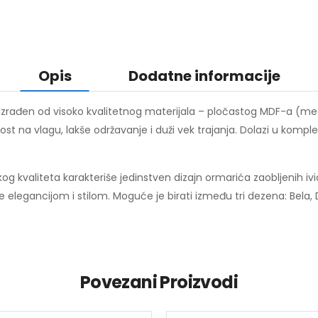
Opis
Dodatne informacije
 izrađen od visoko kvalitetnog materijala – pločastog MDF-a (m
rnost na vlagu, lakše održavanje i duži vek trajanja. Dolazi u k
kog kvaliteta karakteriše jedinstven dizajn ormarića zaobljenih iv
e elegancijom i stilom. Moguće je birati između tri dezena: Bela, D
Povezani Proizvodi