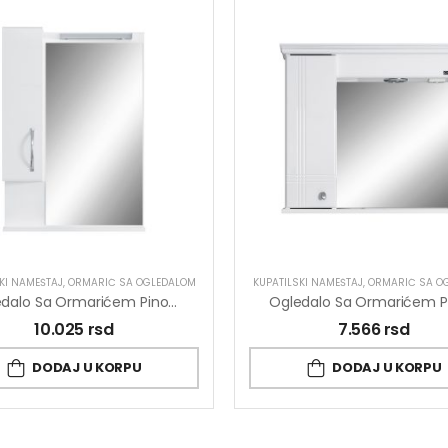
KI NAMEŠTAJ
,
ORMARIĆ SA OGLEDALOM
KUPATILSKI NAMEŠTAJ
,
ORMARIĆ SA O
Ogledalo Sa Ormarićem Pino Art Albatros 0363 60cm
10.025
rsd
7.566
rsd
DODAJ U KORPU
DODAJ U KORPU