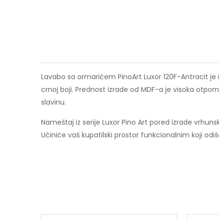
Lavabo sa ormarićem PinoArt Luxor 120F-Antracit je
crnoj boji. Prednost izrade od MDF-a je visoka otpo
slavinu.
Nameštaj iz serije Luxor Pino Art pored izrade vrhuns
Učiniće vaš kupatilski prostor funkcionalnim koji odiš