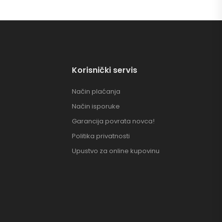
Korisnički servis
Način plaćanja
Način isporuke
Garancija povrata novca!
Politika privatnosti
Upustvo za online kupovinu