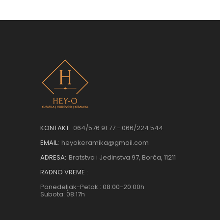
KONTAKT:
064/576 91 77 - 066/224 544
EMAIL:
heyokeramika@gmail.com
ADRESA:
Bratstva i Jedinstva 97, Borča, 11211
RADNO VREME :
Ponedeljak-Petak : 08:00-20:00h
Subota: 08:17h