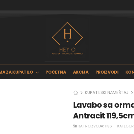
MA ZA KUPATILO
POČETNA
AKCIJA
PROIZVODI
KO
KUPATILSKI NAMEŠTAJ
Lavabo sa ormar
Antracit 119,5cm
ŠIFRA PROIZVODA:
1136
KATEGORI