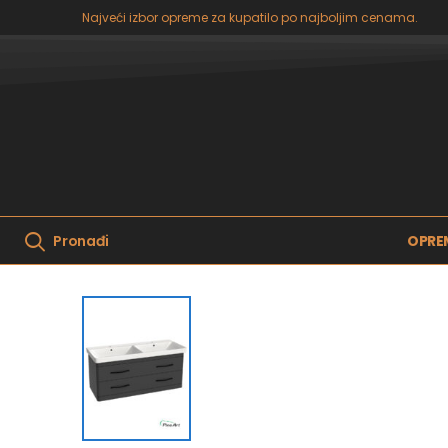
Najveći izbor opreme za kupatilo po najboljim cenama.
OPRE
Pronađi