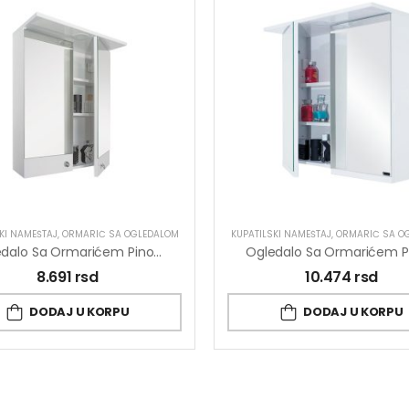
KI NAMEŠTAJ
,
ORMARIĆ SA OGLEDALOM
KUPATILSKI NAMEŠTAJ
,
ORMARIĆ SA O
Ogledalo Sa Ormarićem Pino Art Link 0568 59.2cm
8.691
rsd
10.474
rsd
DODAJ U KORPU
DODAJ U KORPU