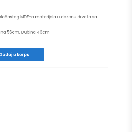
ločastog MDF-a materijala u dezenu drveta sa
isina 56cm, Dubina 46cm
Dodaj u korpu