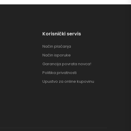
Korisnički servis
Način plaćanja
Način isporuke
Garancija povrata novca!
Politika privatnosti
Upustvo za online kupovinu