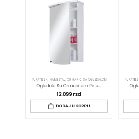
KUPATILSKI NAMEŠTAJ
,
ORMARIĆ SA OGLEDALOM
KUPATILS
Ogledalo Sa Ormarićem Pino Art Mond 0142 43.4cm
12.099
rsd
DODAJ U KORPU