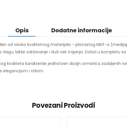
Opis
Dodatne informacije
đen od visoko kvalitetnog materijala – pločastog MDF-a (medija
a vlagu, lakše održavanje i duži vek trajanja. Dolazi u kompletu
kog kvaliteta karakteriše jedinstven dizajn ormarića zaobljenih iv
e elegancijom i stilom.
Povezani Proizvodi