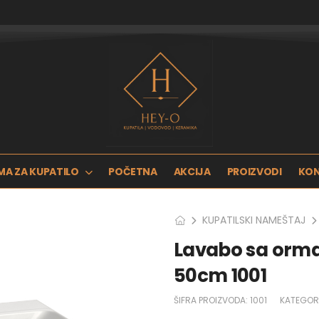
MA ZA KUPATILO
POČETNA
AKCIJA
PROIZVODI
KO
KUPATILSKI NAMEŠTAJ
Lavabo sa ormar
50cm 1001
ŠIFRA PROIZVODA:
1001
KATEGOR