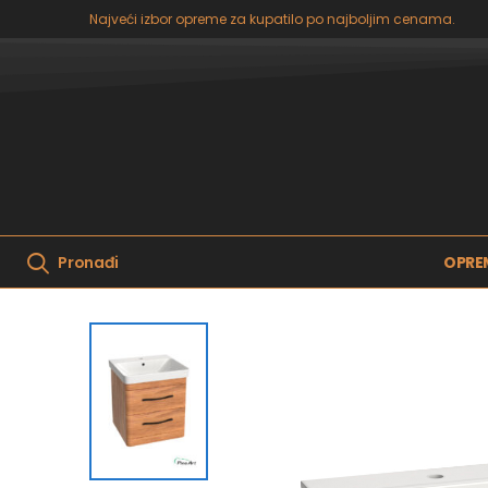
Najveći izbor opreme za kupatilo po najboljim cenama.
OPRE
Pronađi