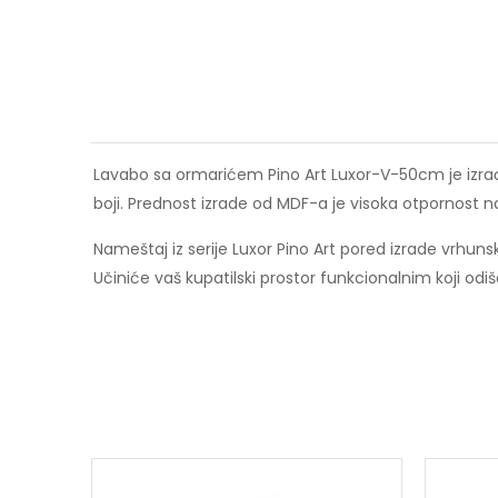
Lavabo sa ormarićem Pino Art Luxor-V-50cm je izra
boji. Prednost izrade od MDF-a je visoka otpornost n
Nameštaj iz serije Luxor Pino Art pored izrade vrhuns
Učiniće vaš kupatilski prostor funkcionalnim koji odiš