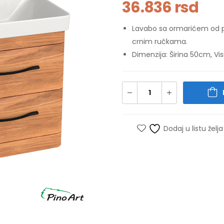
36.836
rsd
Lavabo sa ormarićem od p
crnim ručkama.
Dimenzija: Širina 50cm, V
Dodaj u listu želja