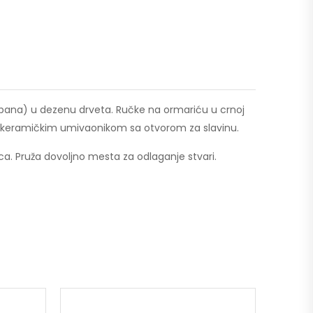
pana) u dezenu drveta. Ručke na ormariću u crnoj
 sa keramičkim umivaonikom sa otvorom za slavinu.
ica. Pruža dovoljno mesta za odlaganje stvari.