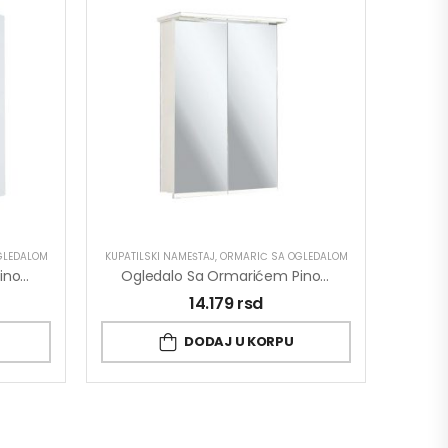
GLEDALOM
KUPATILSKI NAMEŠTAJ
,
ORMARIĆ SA OGLEDALOM
Ogledalo Sa Ormarićem Pino Art Tempo 0562 58cm
Ogledalo Sa Ormarićem Pino Art Mond 0036 64cm
14.179
rsd
DODAJ U KORPU