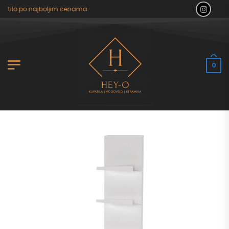
atilo po najboljim cenama.
0