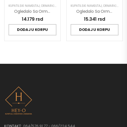
KUPATILSKI NAMEŠTAJ
,
ORMARIĆ SA OGLEDALOM
KUPATILSKI NAMEŠTAJ
,
ORMARIĆ SA OGLEDALOM
Ogledalo Sa Ormarićem Pino Art Mond 0036 64cm
Ogledalo Sa Ormarićem Pino Art Toledo 0868 55cm
14.179
rsd
15.341
rsd
DODAJ U KORPU
DODAJ U KORPU
KONTAKT:
064/576 91 77 - 066/224 544