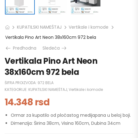
KUPATILSKI NAMEŠTAJ
Vertikale i komode
Vertikala Pino Art Neon 38x160cm 972 bela
Predhodna
Sledeća
Vertikala Pino Art Neon
38x160cm 972 bela
ŠIFRA PROIZVODA:
972 BELA
KATEGORIJE:
KUPATILSKI NAMEŠTAJ
,
Vertikale i komode
14.348
rsd
Ormar za kupatilo od pločastog medijapana u beloj boji.
Dimenzija: Širina 38cm, Visina 160cm, Dubina 34cm