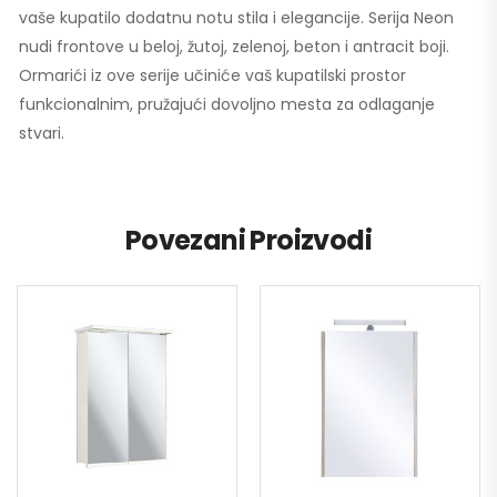
vaše kupatilo dodatnu notu stila i elegancije. Serija Neon
nudi frontove u beloj, žutoj, zelenoj, beton i antracit boji.
Ormarići iz ove serije učiniće vaš kupatilski prostor
funkcionalnim, pružajući dovoljno mesta za odlaganje
stvari.
Povezani Proizvodi