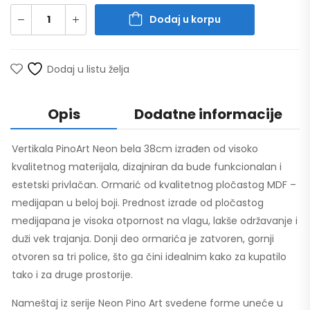
Dodaj u korpu
Dodaj u listu želja
Opis
Dodatne informacije
Vertikala PinoArt Neon bela 38cm izrađen od visoko
kvalitetnog materijala, dizajniran da bude funkcionalan i
estetski privlačan. Ormarić od kvalitetnog pločastog MDF –
medijapan u beloj boji. Prednost izrade od pločastog
medijapana je visoka otpornost na vlagu, lakše održavanje i
duži vek trajanja. Donji deo ormarića je zatvoren, gornji
otvoren sa tri police, što ga čini idealnim kako za kupatilo
tako i za druge prostorije.
Nameštaj iz serije Neon Pino Art svedene forme uneće u