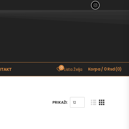
0
Korpa
/
0
Rsd
(
0
)
NTAKT
Lista Želja
PRIKAŽI: