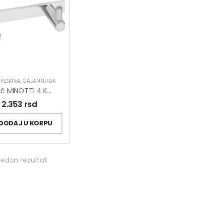
PEŠKIRA
,
GALANTERIJA
Držač MINOTTI 4 Kuke Fiksni Mesing
2.353
rsd
DODAJ U KORPU
jedan rezultat