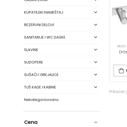
KUPATILSKI NAMEŠTAJ
REZERVNI DELOVI
SANITARIJE I WC DASKE
DRŽAČ 
SLAVINE
SUDOPERE
SUŠAČI I GREJALICE
TUŠ KADE I KABINE
Prikazan 
Nekategorizovano
Cena