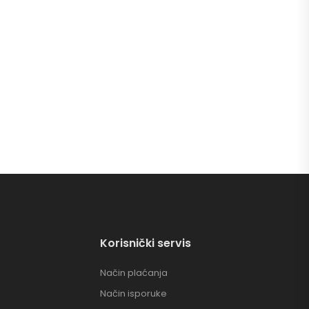
Korisnički servis
Način plaćanja
Način isporuke