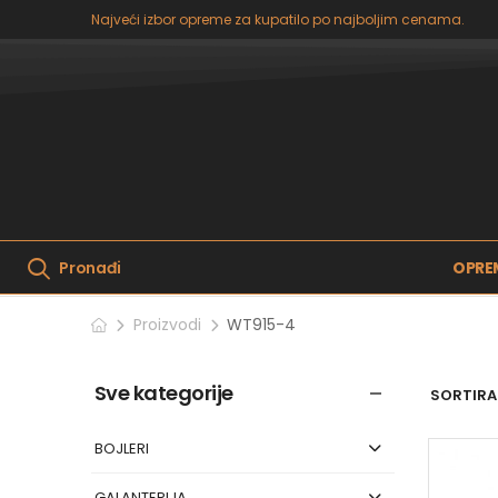
Najveći izbor opreme za kupatilo po najboljim cenama.
OPRE
Pronađi
Proizvodi
WT915-4
Sve kategorije
SORTIRAJ
BOJLERI
GALANTERIJA