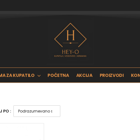
MA ZA KUPATILO
POČETNA
AKCIJA
PROIZVODI
KO
 PO :