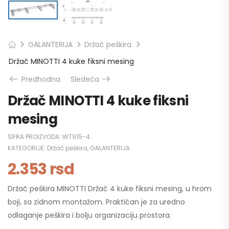
GALANTERIJA
Držač peškira
Držač MINOTTI 4 kuke fiksni mesing
Predhodna
Sledeća
Držač MINOTTI 4 kuke fiksni
mesing
ŠIFRA PROIZVODA:
WT915-4
KATEGORIJE:
Držač peškira
,
GALANTERIJA
2.353
rsd
Držač peškira MINOTTI Držač 4 kuke fiksni mesing, u hrom
boji, sa zidnom montažom. Praktičan je za uredno
odlaganje peškira i bolju organizaciju prostora.