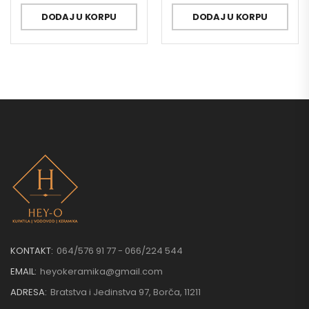
DODAJ U KORPU
DODAJ U KORPU
KONTAKT:
064/576 91 77 - 066/224 544
EMAIL:
heyokeramika@gmail.com
ADRESA:
Bratstva i Jedinstva 97, Borča, 11211