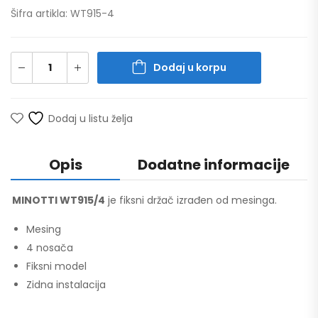
Šifra artikla: WT915-4
Dodaj u korpu
Dodaj u listu želja
Opis
Dodatne informacije
MINOTTI WT915/4
je fiksni držač izrađen od mesinga.
Mesing
4 nosača
Fiksni model
Zidna instalacija