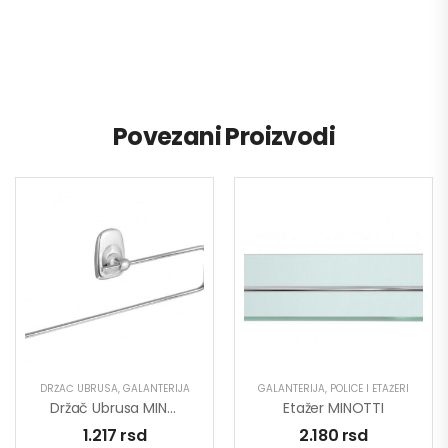
Povezani Proizvodi
DRŽAČ UBRUSA
,
GALANTERIJA
GALANTERIJA
,
POLICE I ETAŽERI
Držač Ubrusa MINOTTI 80633A
Etažer MINOTTI
1.217
rsd
2.180
rsd