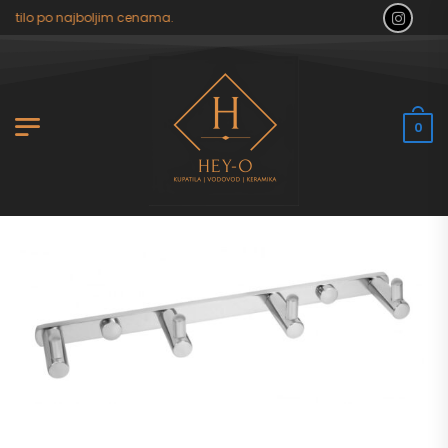
patilo po najboljim cenama.
0