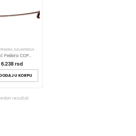
PEŠKIRA
,
GALANTERIJA
Držač Peškira COPEN DROP 600mm Rose Gold
6.238
rsd
DODAJ U KORPU
jedan rezultat