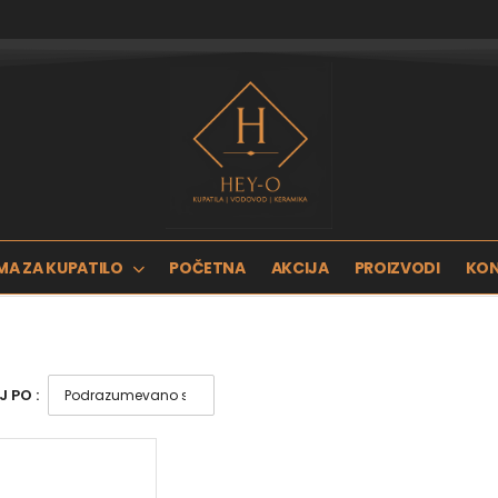
MA ZA KUPATILO
POČETNA
AKCIJA
PROIZVODI
KO
 PO :