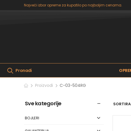
Najveći izbor opreme za kupatilo po najboljim cenama.
OPRE
Pronađi
Proizvodi
C-03-504RG
Sve kategorije
SORTIRAJ
BOJLERI
GALANTERIJA