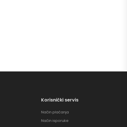
Korisnički servis
Način plaćanja
Način isporuke