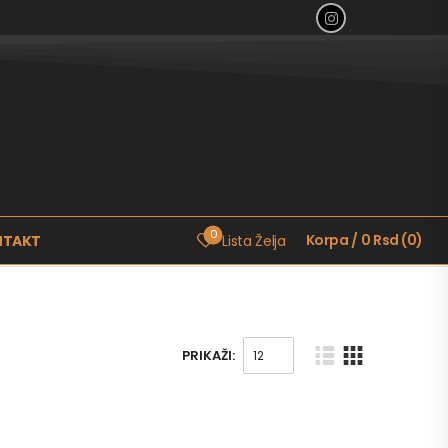
0
Korpa
/
0
Rsd
(
0
)
NTAKT
Lista Želja
PRIKAŽI: