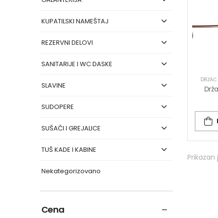
KUPATILSKI NAMEŠTAJ
REZERVNI DELOVI
SANITARIJE I WC DASKE
DRŽAČ 
SLAVINE
SUDOPERE
SUŠAČI I GREJALICE
TUŠ KADE I KABINE
Prikazan 
Nekategorizovano
Cena