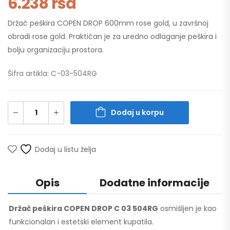
6.238
rsd
Držač peškira COPEN DROP 600mm rose gold, u završnoj
obradi rose gold. Praktičan je za uredno odlaganje peškira i
bolju organizaciju prostora.
Šifra artikla: C-03-504RG
Dodaj u korpu
Dodaj u listu želja
Opis
Dodatne informacije
Držač peškira COPEN DROP C 03 504RG
osmišljen je kao
funkcionalan i estetski element kupatila.