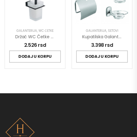
GALANTERIJA
,
WC ČETKE
GALANTERIJA
,
SETOVI
Držač WC Četke MINOTTI 20700 Zidni Mat Crni
Kupatilska Galanterija MINOTTI Set 6/1
2.526
rsd
3.398
rsd
DODAJ U KORPU
DODAJ U KORPU