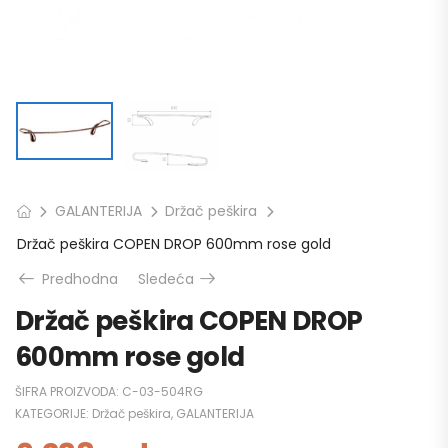
GALANTERIJA
Držač peškira
Držač peškira COPEN DROP 600mm rose gold
Predhodna
Sledeća
Držač peškira COPEN DROP
600mm rose gold
ŠIFRA PROIZVODA:
C-03-504RG
KATEGORIJE:
Držač peškira
,
GALANTERIJA