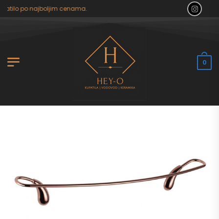
patilo po najboljim cenama.
0