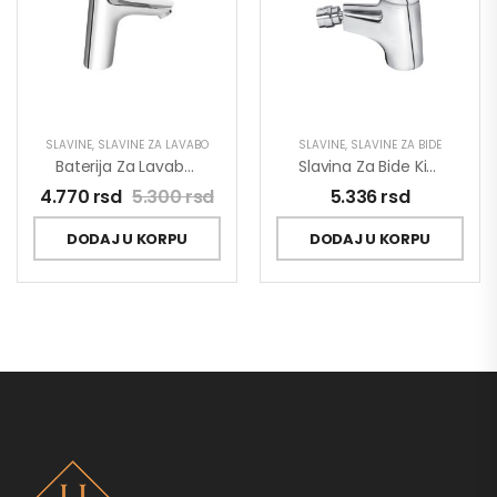
SLAVINE
,
SLAVINE ZA LAVABO
SLAVINE
,
SLAVINE ZA BIDE
Baterija Za Lavabo MINOTTI PRIMA 4112
Slavina Za Bide King J391001
4.770
rsd
5.300
rsd
5.336
rsd
DODAJ U KORPU
DODAJ U KORPU