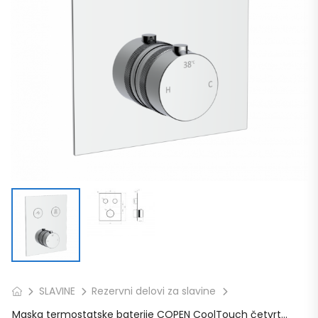
SLAVINE
Rezervni delovi za slavine
Maska termostatske baterije COPEN CoolTouch četvrtasta hrom