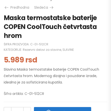
Predhodna
Sledeća
Maska termostatske baterije
COPEN CoolTouch četvrtasta
hrom
ŠIFRA PROIZVODA:
C-01-512CR
KATEGORIJE:
Rezervni delovi za slavine
,
SLAVINE
5.989
rsd
Slavina Maska termostatske baterije COPEN CoolTouch
četvrtasta hrom. Modernog dizajna i pouzdane izrade,
idealna je za sofisticirana kupatila.
Šifra artikla: C-01-512CR