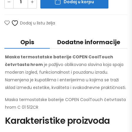
Dodaj u korpu
Dodaj u listu želja
Opis
Dodatne informacije
Maska termostatske baterije COPEN CoolTouch
četvrtasta hrom
je pažljivo oblikovana slavina koja spaja
moderan izgled, funkcionalnost i pouzdanu izradu.
Namenjena je kupatilima i enterijerima u kojima se traži
sklad između estetike, kvaliteta i svakodnevne praktičnosti.
Maska termostatske baterije COPEN CoolTouch četvrtasta
hrom C 01 512CR
Karakteristike proizvoda