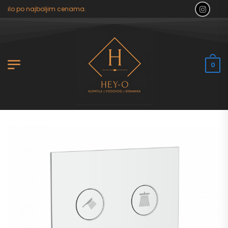
tilo po najboljim cenama.
0