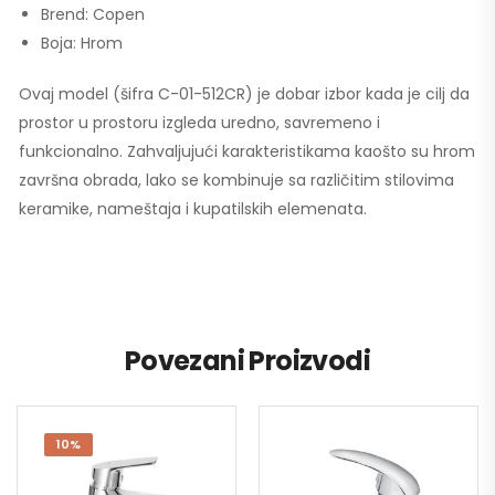
Brend: Copen
Boja: Hrom
Ovaj model (šifra C-01-512CR) je dobar izbor kada je cilj da
prostor u prostoru izgleda uredno, savremeno i
funkcionalno. Zahvaljujući karakteristikama kaošto su hrom
završna obrada, lako se kombinuje sa različitim stilovima
keramike, nameštaja i kupatilskih elemenata.
Povezani Proizvodi
10%