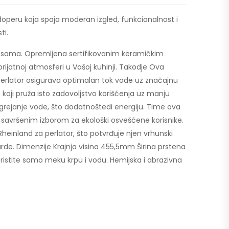
udoperu koja spaja moderan izgled, funkcionalnost i
ti.
ansama. Opremljena sertifikovanim keramičkim
rijatnoj atmosferi u Vašoj kuhinji. Takodje Ova
 perlator osigurava optimalan tok vode uz značajnu
oji pruža isto zadovoljstvo korišćenja uz manju
grejanje vode, što dodatnoštedi energiju. Time ova
 savršenim izborom za ekološki osvešćene korisnike.
heinland za perlator, što potvrđuje njen vrhunski
ndarde. Dimenzije Krajnja visina 455,5mm Širina prstena
istite samo meku krpu i vodu. Hemijska i abrazivna