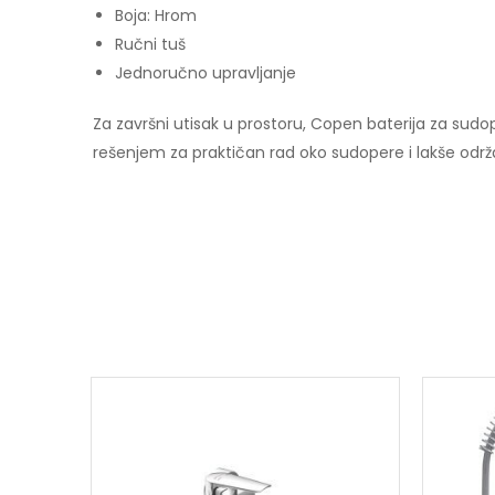
Boja: Hrom
Ručni tuš
Jednoručno upravljanje
Za završni utisak u prostoru, Copen baterija za sud
rešenjem za praktičan rad oko sudopere i lakše održav