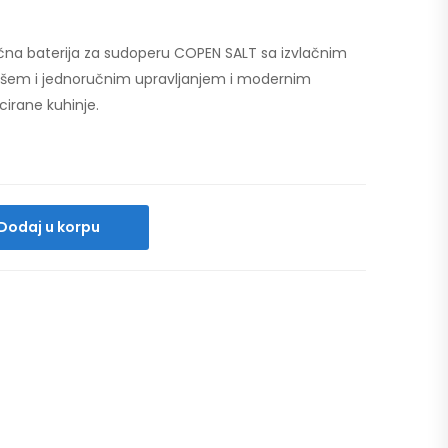
čna baterija za sudoperu COPEN SALT sa izvlačnim
ušem i jednoručnim upravljanjem i modernim
icirane kuhinje.
Dodaj u korpu