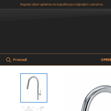
Najveći izbor opreme za kupatilo po najboljim cenama.
OPRE
Pronađi