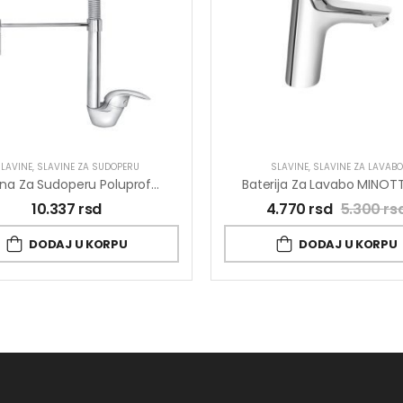
LAVINE
,
SLAVINE ZA SUDOPERU
SLAVINE
,
SLAVINE ZA LAVABO
Slavina Za Sudoperu Poluprofesionalna King J388003
10.337
rsd
4.770
rsd
5.300
rs
DODAJ U KORPU
DODAJ U KORPU