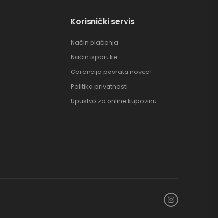
Korisnički servis
Način plaćanja
Način isporuke
Garancija povrata novca!
Politika privatnosti
Upustvo za online kupovinu