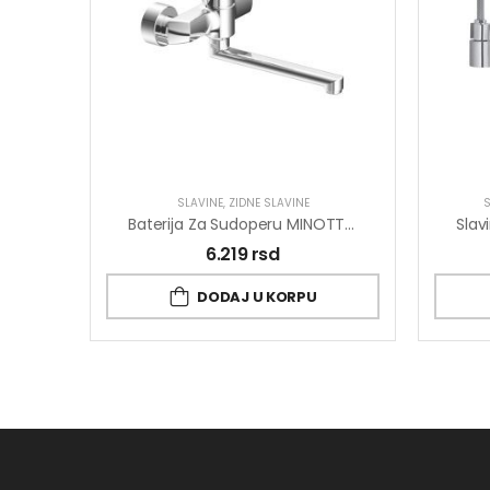
SLAVINE
,
ZIDNE SLAVINE
S
Baterija Za Sudoperu MINOTTI PRIMA Zidna Duga Lula 4115-L
6.219
rsd
DODAJ U KORPU