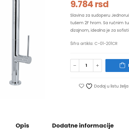
9.784
rsd
Slavina za sudoperu Jednoru
tušem 2F hrom. Sa ručnim t
dizajnom, idealna je za sofist
Šifra artikla: C-01-201CR
Dodaj u listu želja
Opis
Dodatne informacije