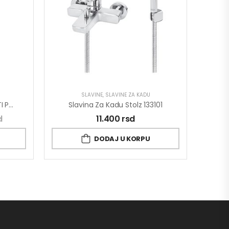
SLAVINE
,
SLAVINE ZA KADU
Baterija Za Lavabo MINOTTI PRIMA 4112
Slavina Za Kadu Stolz 133101
d
11.400
rsd
DODAJ U KORPU