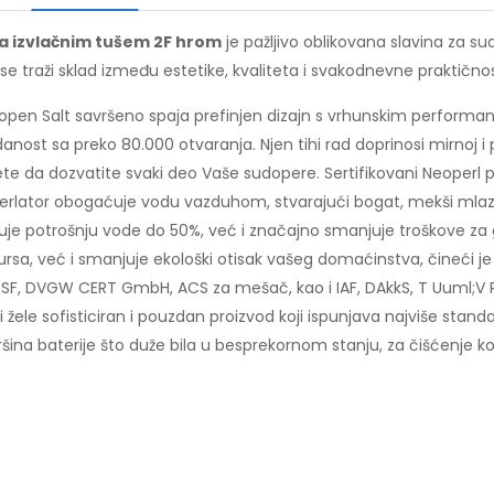
a izvlačnim tušem 2F hrom
je pažljivo oblikovana slavina za s
 traži sklad između estetike, kvaliteta i svakodnevne praktičnos
open Salt savršeno spaja prefinjen dizajn s vrhunskim perform
st sa preko 80.000 otvaranja. Njen tihi rad doprinosi mirnoj i p
ete da dozvatite svaki deo Vaše sudopere. Sertifikovani Neoperl
erlator obogaćuje vodu vazduhom, stvarajući bogat, mekši mlaz k
uje potrošnju vode do 50%, već i značajno smanjuje troškove za 
sa, već i smanjuje ekološki otisak vašeg domaćinstva, čineći je
 NSF, DVGW CERT GmbH, ACS za mešač, kao i IAF, DAkkS, T Uuml;V R
oji žele sofisticiran i pouzdan proizvod koji ispunjava najviše sta
a baterije što duže bila u besprekornom stanju, za čišćenje kor