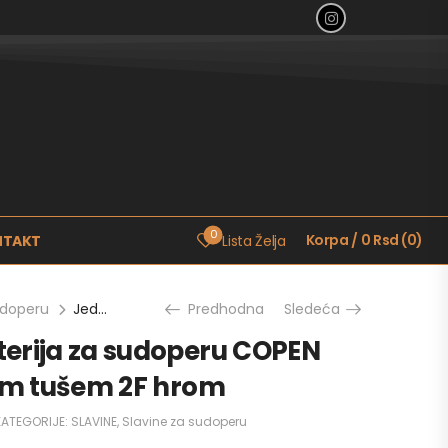
0
Korpa
/
0
Rsd
(
0
)
NTAKT
Lista Želja
udoperu
Jednoručna baterija za sudoperu COPEN SALT sa izvlačnim tušem 2F hrom
Predhodna
Sledeća
erija za sudoperu COPEN
nim tušem 2F hrom
KATEGORIJE:
SLAVINE
,
Slavine za sudoperu