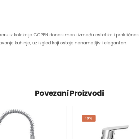
operu iz kolekcije COPEN donosi meru između estetike i praktičn
anje kuhinje, uz izgled koji ostaje nenametljiv i elegantan.
Povezani Proizvodi
10%