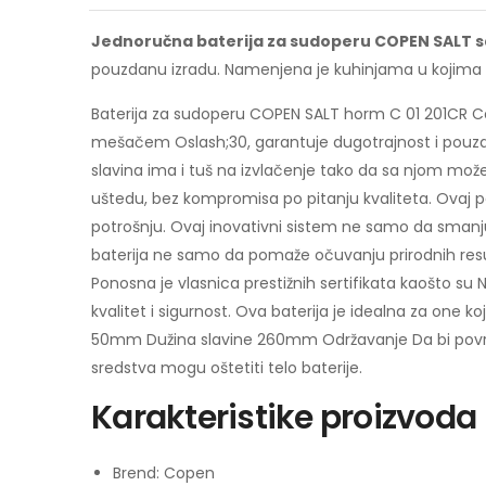
Jednoručna baterija za sudoperu COPEN SALT s
pouzdanu izradu. Namenjena je kuhinjama u kojima se
Baterija za sudoperu COPEN SALT horm C 01 201CR C
mešačem Oslash;30, garantuje dugotrajnost i pouzdano
slavina ima i tuš na izvlačenje tako da sa njom mož
uštedu, bez kompromisa po pitanju kvaliteta. Ovaj p
potrošnju. Ovaj inovativni sistem ne samo da smanj
baterija ne samo da pomaže očuvanju prirodnih resur
Ponosna je vlasnica prestižnih sertifikata kaošto su
kvalitet i sigurnost. Ova baterija je idealna za one k
50mm Dužina slavine 260mm Održavanje Da bi površin
sredstva mogu oštetiti telo baterije.
Karakteristike proizvoda
Brend: Copen