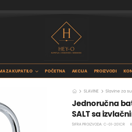
MA ZA KUPATILO
POČETNA
AKCIJA
PROIZVODI
KO
SLAVINE
Slavine za s
Jednoručna bat
SALT sa izvlač
ŠIFRA PROIZVODA:
C-01-201CR