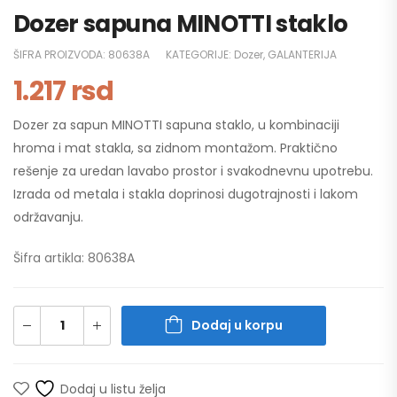
Dozer sapuna MINOTTI staklo
ŠIFRA PROIZVODA:
80638A
KATEGORIJE:
Dozer
,
GALANTERIJA
1.217
rsd
Dozer za sapun MINOTTI sapuna staklo, u kombinaciji
hroma i mat stakla, sa zidnom montažom. Praktično
rešenje za uredan lavabo prostor i svakodnevnu upotrebu.
Izrada od metala i stakla doprinosi dugotrajnosti i lakom
održavanju.
Šifra artikla: 80638A
Dodaj u korpu
Dodaj u listu želja