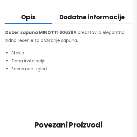
Opis
Dodatne informacije
Dozer sapuna MINOTTI 80638A
predstavlja elegantno
zidno rešenje za doziranje sapuna.
Staklo
Zidna instalacija
Savremen izgled
Povezani Proizvodi