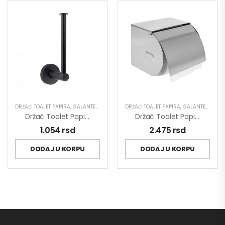
DRŽAČ TOALET PAPIRA
,
GALANTERIJA
DRŽAČ TOALET PAPIRA
,
GALANTERIJA
Držač Toalet Papira MINOTTI DARK ELEGANCE Ravni
Držač Toalet Papira MINOTTI Sa Poklopcem Veći
1.054
rsd
2.475
rsd
DODAJ U KORPU
DODAJ U KORPU