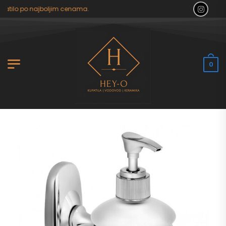
atilo po najboljim cenama.
0