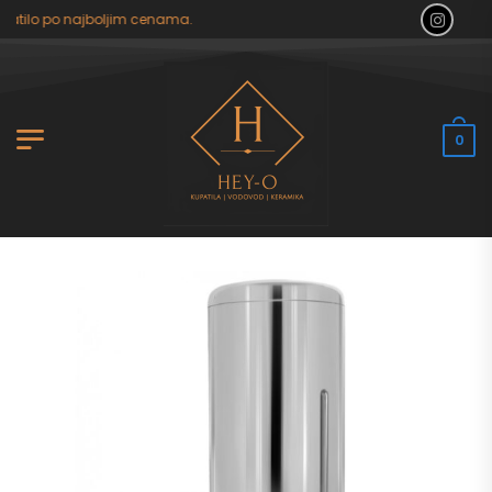
atilo po najboljim cenama.
0