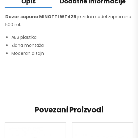
Opis
Dodatne informacije
Dozer sapuna MINOTTI WT425
je zidni model zapremine
500 ml.
ABS plastika
Zidna montaža
Moderan dizajn
Povezani Proizvodi