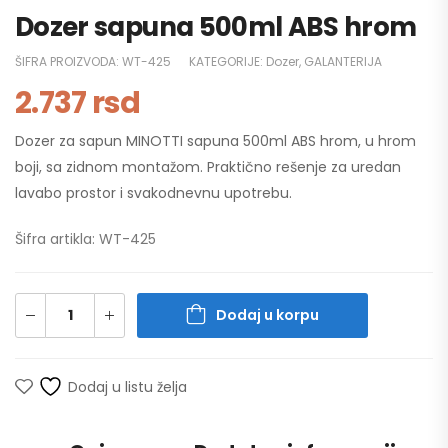
Dozer sapuna 500ml ABS hrom
ŠIFRA PROIZVODA:
WT-425
KATEGORIJE:
Dozer
,
GALANTERIJA
2.737
rsd
Dozer za sapun MINOTTI sapuna 500ml ABS hrom, u hrom
boji, sa zidnom montažom. Praktično rešenje za uredan
lavabo prostor i svakodnevnu upotrebu.
Šifra artikla: WT-425
Dodaj u korpu
Dodaj u listu želja