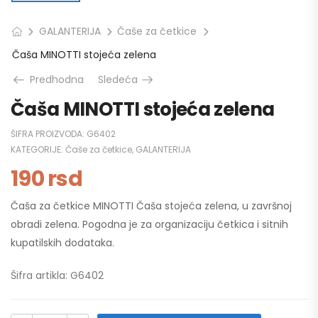
GALANTERIJA
Čaše za četkice
Čaša MINOTTI stojeća zelena
Predhodna
Sledeća
Čaša MINOTTI stojeća zelena
ŠIFRA PROIZVODA:
G6402
KATEGORIJE:
Čaše za četkice
,
GALANTERIJA
190
rsd
Čaša za četkice MINOTTI Čaša stojeća zelena, u završnoj
obradi zelena. Pogodna je za organizaciju četkica i sitnih
kupatilskih dodataka.
Šifra artikla: G6402