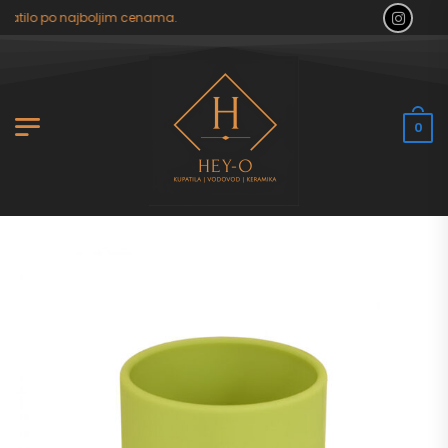
atilo po najboljim cenama.
0