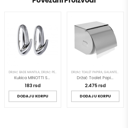
Povezani Proizvodi
DRŽAČ BADE MANTILA
,
DRŽAČ PEŠKIRA
,
GALANTERIJA
DRŽAČ TOALET PAPIRA
,
GALANTERIJA
Kukica MINOTTI Samolepljiva 25×55 Ovalna Hrom ABS 1kg Nosivost
Držač Toalet Papira MINOTTI Sa Poklopcem Veći
183
rsd
2.475
rsd
DODAJ U KORPU
DODAJ U KORPU