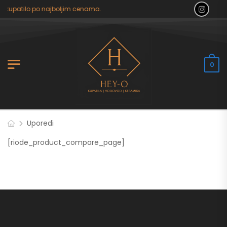
a kupatilo po najboljim cenama.
0
Uporedi
[riode_product_compare_page]