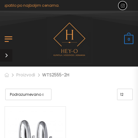
 kupatilo po najboljim cenama.
0
Proizvodi
WTS2555-2H