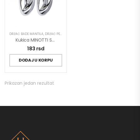
DRŽAČ BADE MANTILA
,
DRŽAČ PEŠKIRA
,
GALANTERIJA
Kukica MINOTTI Samolepljiva 25×55 Ovalna Hrom ABS 1kg Nosivost
183
rsd
DODAJ U KORPU
Prikazan jedan rezultat