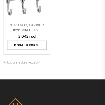
DRŽAČ PEŠKIRA
,
GALANTERIJA
Držač MINOTTI 6 Kuka
2.042
rsd
DODAJ U KORPU
Prikazan jedan rezultat