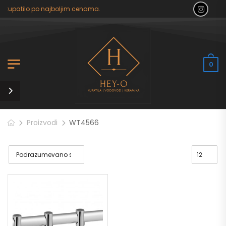
a kupatilo po najboljim cenama.
0
Proizvodi
WT4566