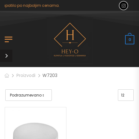
 kupatilo po najboljim cenama.
0
Proizvodi
W7203