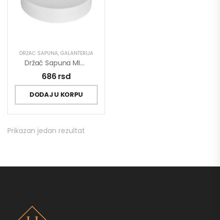
DRŽAČ SAPUNA
,
GALANTERIJA
Držač Sapuna MINOTTI Stojeći
686
rsd
DODAJ U KORPU
Prikazan jedan rezultat