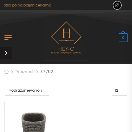
upatilo po najboljim cenama.
0
Proizvodi
S7702