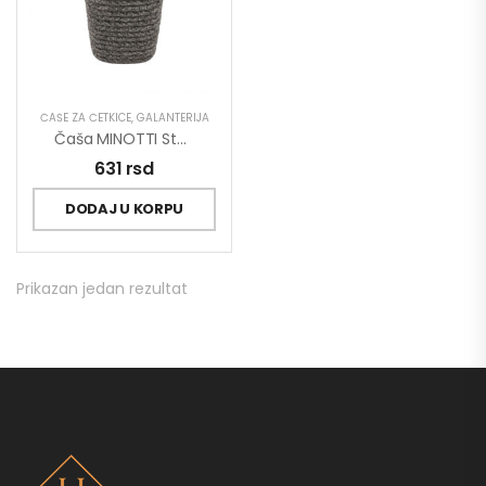
ČAŠE ZA ČETKICE
,
GALANTERIJA
Čaša MINOTTI Stojeća
631
rsd
DODAJ U KORPU
Prikazan jedan rezultat