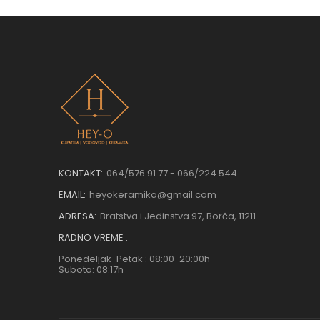
KONTAKT:
064/576 91 77 - 066/224 544
EMAIL:
heyokeramika@gmail.com
ADRESA:
Bratstva i Jedinstva 97, Borča, 11211
RADNO VREME :
Ponedeljak-Petak : 08:00-20:00h
Subota: 08:17h