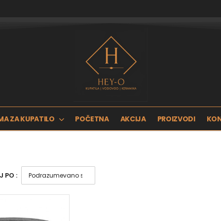
MA ZA KUPATILO
POČETNA
AKCIJA
PROIZVODI
KO
 PO :