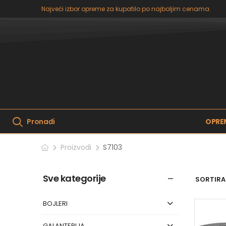
Najveći izbor opreme za kupatilo po najboljim cenama.
OPRE
Pronađi
Proizvodi
S7103
Sve kategorije
SORTIRAJ
BOJLERI
GALANTERIJA