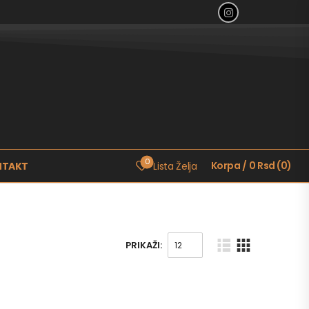
0
Korpa
/
0
Rsd
(
0
)
NTAKT
Lista Želja
PRIKAŽI: