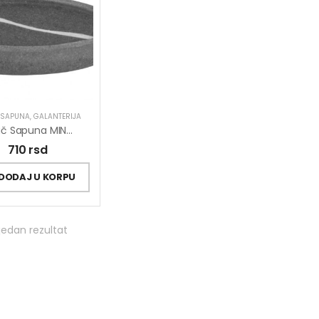
 SAPUNA
,
GALANTERIJA
Držač Sapuna MINOTTI Stojeći
710
rsd
DODAJ U KORPU
jedan rezultat