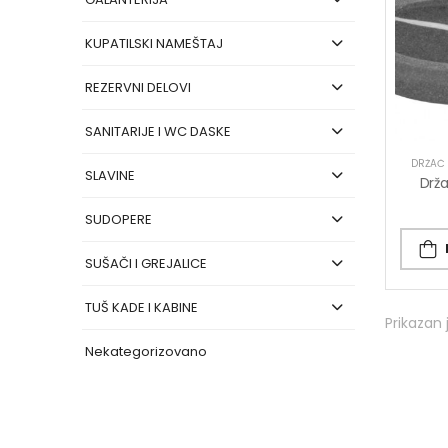
KUPATILSKI NAMEŠTAJ
REZERVNI DELOVI
SANITARIJE I WC DASKE
DRŽAČ
SLAVINE
SUDOPERE
SUŠAČI I GREJALICE
TUŠ KADE I KABINE
Prikazan 
Nekategorizovano