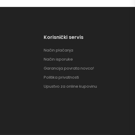
Korisnički servis
Način plaćanja
Način isporuke
Garancija povrata novca!
Politika privatnosti
Upustvo za online kupovinu