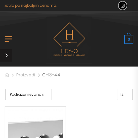
kupatilo po najboljim cenama.
0
Proizvodi
C-13-44