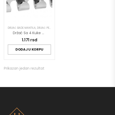
DRŽAČ BADE MANTILA
,
DRŽAČ PEŠKIRA
,
GALANTERIJA
Držač Sa 4 Kuke COPEN ELEGANTE
1.171
rsd
DODAJ U KORPU
Prikazan jedan rezultat