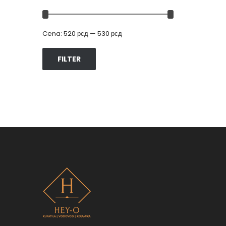
Cena:
520 рсд
—
530 рсд
FILTER