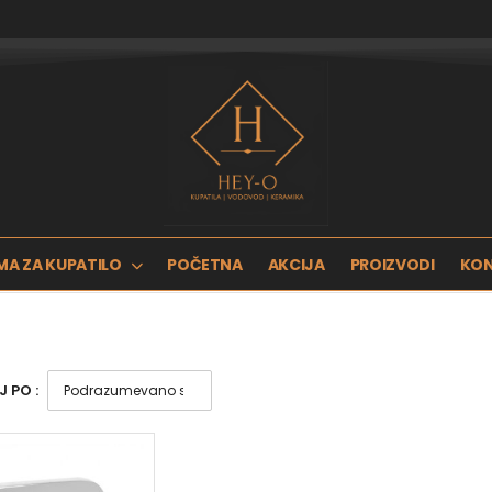
MA ZA KUPATILO
POČETNA
AKCIJA
PROIZVODI
KO
 PO :