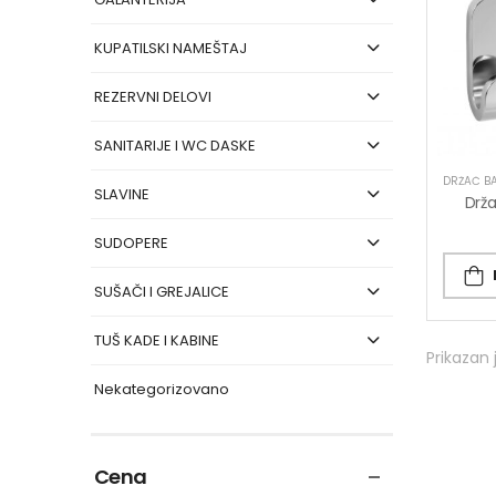
KUPATILSKI NAMEŠTAJ
REZERVNI DELOVI
SANITARIJE I WC DASKE
DRŽAČ BA
SLAVINE
SUDOPERE
SUŠAČI I GREJALICE
TUŠ KADE I KABINE
Prikazan 
Nekategorizovano
Cena