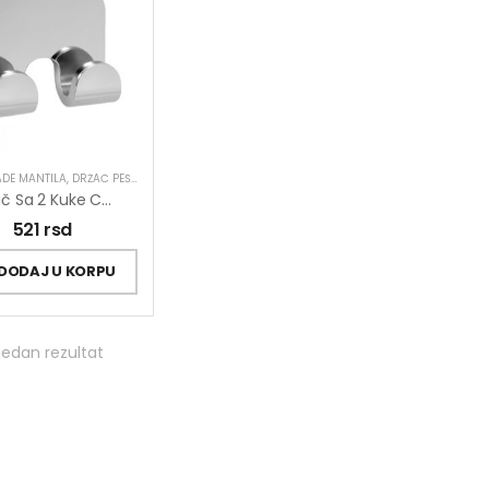
DE MANTILA
,
DRŽAČ PEŠKIRA
,
GALANTERIJA
Držač Sa 2 Kuke COPEN ELEGANTE
521
rsd
DODAJ U KORPU
jedan rezultat