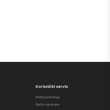
Korisnički servis
Način plaćanja
Način isporuke