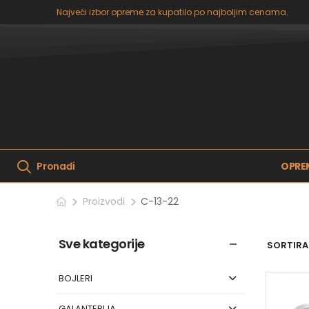
Najveći izbor opreme za kupatilo po najboljim cenama.
OPRE
Pronađi
Proizvodi
C-13-22
Sve kategorije
SORTIRAJ
BOJLERI
GALANTERIJA