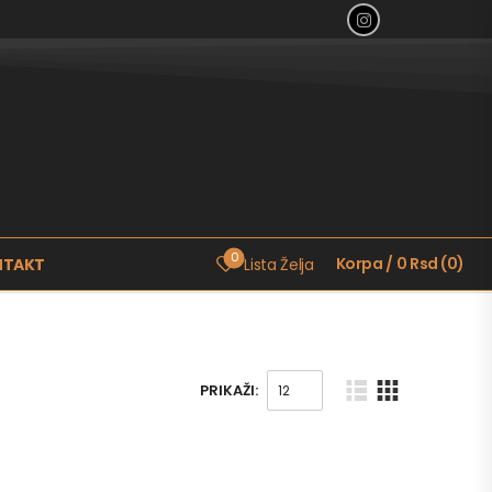
0
Korpa
/
0
Rsd
(
0
)
NTAKT
Lista Želja
PRIKAŽI: