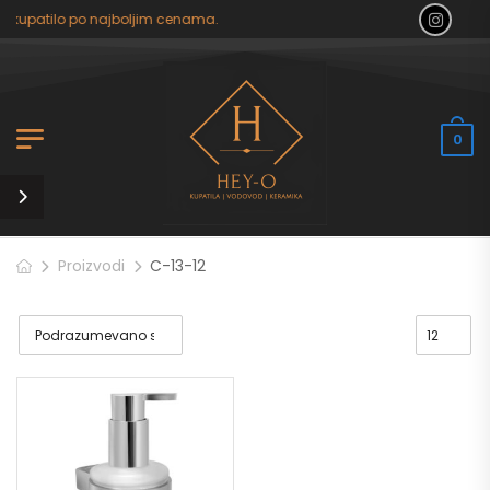
a kupatilo po najboljim cenama.
0
Proizvodi
C-13-12