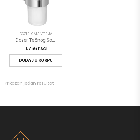
DOZER
,
GALANTERIJA
Dozer Tečnog Sapuna COPEN ELEGANTE
1.766
rsd
DODAJ U KORPU
Prikazan jedan rezultat