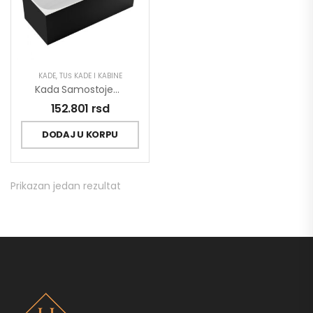
KADE
,
TUŠ KADE I KABINE
Kada Samostojeća COPEN INGRID 1700x750x585mm Mat Crna/mat Bela
152.801
rsd
DODAJ U KORPU
Prikazan jedan rezultat