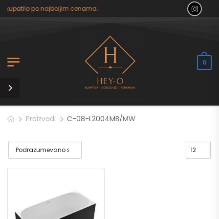
a kupatilo po najboljim cenama.
0
Proizvodi
C-08-L2004MB/MW