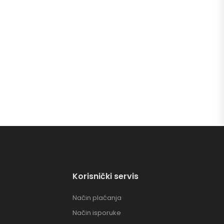
Korisnički servis
Način plaćanja
Način isporuke