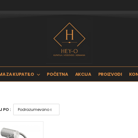
MA ZA KUPATILO
POČETNA
AKCIJA
PROIZVODI
KO
 PO :