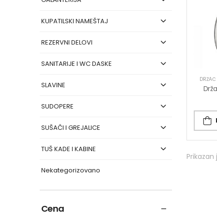
KUPATILSKI NAMEŠTAJ
REZERVNI DELOVI
SANITARIJE I WC DASKE
DRŽAČ 
SLAVINE
SUDOPERE
SUŠAČI I GREJALICE
TUŠ KADE I KABINE
Prikazan 
Nekategorizovano
Cena