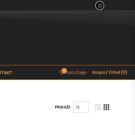
0
Korpa
/
0
Rsd
(
0
)
NTAKT
Lista Želja
PRIKAŽI: