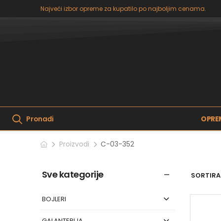
Najveći izbor opreme za kupatilo po najboljim cenama.
OPRE
Pronađi
Proizvodi
C-03-352
Sve kategorije
SORTIRAJ
BOJLERI
GALANTERIJA