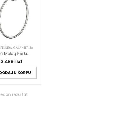
PEŠKIRA
,
GALANTERIJA
Držač Malog Peškira COPEN DIAMOND Hrom
3.489
rsd
DODAJ U KORPU
jedan rezultat