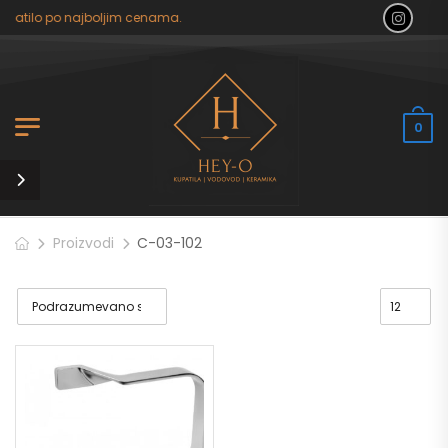
upatilo po najboljim cenama.
0
Proizvodi
C-03-102