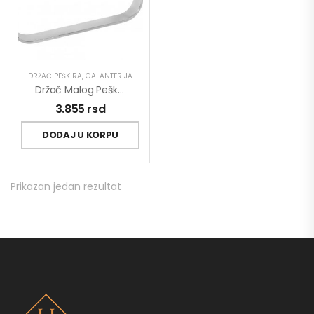
DRŽAČ PEŠKIRA
,
GALANTERIJA
Držač Malog Peškira COPEN LINEA
3.855
rsd
DODAJ U KORPU
Prikazan jedan rezultat