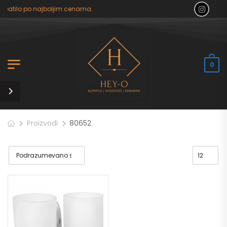
upatilo po najboljim cenama.
0
Proizvodi
80652