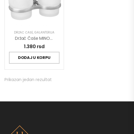
DRŽAČ ČAŠE
,
GALANTERIJA
Držač Čaše MINOTTI Staklo Dupli
1.380
rsd
DODAJ U KORPU
Prikazan jedan rezultat