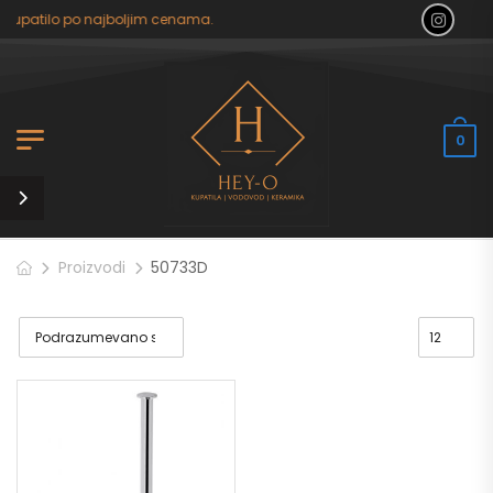
 kupatilo po najboljim cenama.
0
Proizvodi
50733D