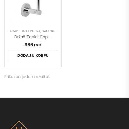
DRŽAČ TOALET PAPIRA
,
GALANTERIJA
Držač Toalet Papira MINOTTI Ravni
986
rsd
DODAJ U KORPU
Prikazan jedan rezultat