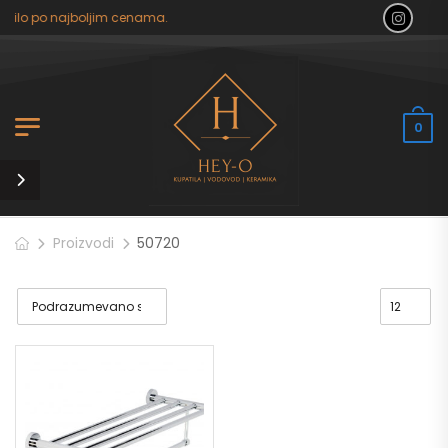
atilo po najboljim cenama.
0
Proizvodi
50720