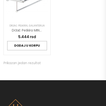
DRŽAČ PEŠKIRA
,
GALANTERIJA
Držač Peškira MINOTTI Hotelski
5.444
rsd
DODAJ U KORPU
Prikazan jedan rezultat