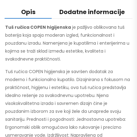
Opis
Dodatne informacije
Tuš ručica COPEN higijenska
je pažljivo oblikovana tuš
baterija koja spaja moderan izgled, funkcionalnost i
pouzdanu izradu. Namenjena je kupatilima i enterijerima u
kojima se traži sklad između estetike, kvaliteta i
svakodnevne praktičnosti.
Tuš ručica COPEN higijenska je savršen dodatak za
moderno i funkcionalno kupatilo. Dizajnirana s fokusom na
praktičnost, higijenu i estetiku, ova tuš ručica predstavlja
idealno rešenje za svakodnevnu upotrebu. Njena
visokokvalitetna izrada i savremen dizajn čine je
pouzdanim izborom za sve koji žele da unaprede svoju
sanitariju. Prednosti i pogodnosti: Jednostavna upotreba:
Ergonomski oblik omogućava lako rukovanje i precizno
usmeravanje vode. Izdržljivost: Napravljena od