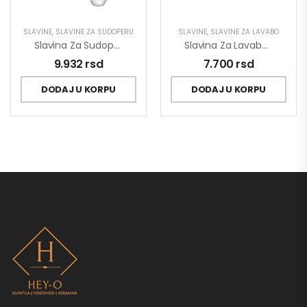
SLAVINE
,
SLAVINE ZA SUDOPERU
SLAVINE
,
SLAVINE ZA LAVABO
Slavina Za Sudoperu Poluprofesionalna King J388001
Slavina Za Lavabo Stolz 130101
9.932
rsd
7.700
rsd
DODAJ U KORPU
DODAJ U KORPU