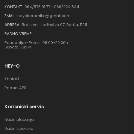
KONTAKT:
064/576 91 77 - 066/224 544
EMAIL:
heyokeramika@gmail.com
ADRESA:
Bratstva i Jedinstva 97, Borča, 11211
RADNO VREME :
Ponedeljak-Petak : 08:00-20:00h
Subota: 08:17h
HEY-O
Kontakt
Podaci APR
Korisnički servis
Način plaćanja
Način isporuke