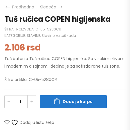
Predhodna
Sledeća
Tuš ručica COPEN higijenska
ŠIFRA PROIZVODA:
C-05-5280CR
KATEGORIJE:
SLAVINE
,
Slavine za tuš kadu
2.106
rsd
Tuš baterija Tuš ručica COPEN higijenska. Sa visokim izlivom
i modernim dizajnom, idealna je za sofisticirane tuš zone.
Šifra artikla: C-05-5280CR
Dodaj u korpu
Dodaj u listu želja