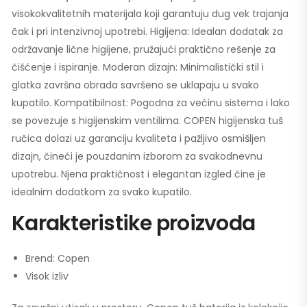
visokokvalitetnih materijala koji garantuju dug vek trajanja
čak i pri intenzivnoj upotrebi. Higijena: Idealan dodatak za
održavanje lične higijene, pružajući praktično rešenje za
čišćenje i ispiranje. Moderan dizajn: Minimalistički stil i
glatka završna obrada savršeno se uklapaju u svako
kupatilo. Kompatibilnost: Pogodna za većinu sistema i lako
se povezuje s higijenskim ventilima. COPEN higijenska tuš
ručica dolazi uz garanciju kvaliteta i pažljivo osmišljen
dizajn, čineći je pouzdanim izborom za svakodnevnu
upotrebu. Njena praktičnost i elegantan izgled čine je
idealnim dodatkom za svako kupatilo.
Karakteristike proizvoda
Brend: Copen
Visok izliv