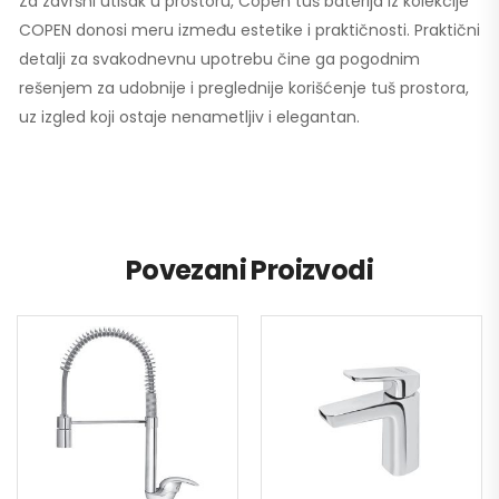
Za završni utisak u prostoru, Copen tuš baterija iz kolekcije
COPEN donosi meru između estetike i praktičnosti. Praktični
detalji za svakodnevnu upotrebu čine ga pogodnim
rešenjem za udobnije i preglednije korišćenje tuš prostora,
uz izgled koji ostaje nenametljiv i elegantan.
Povezani Proizvodi