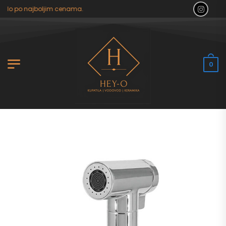
tilo po najboljim cenama.
0