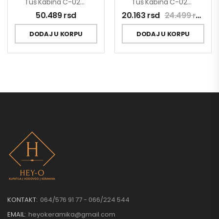
Tuš Kabina C-02-8190 Concept Star 90x90x200cm
Tuš Kabina C-02-B4810 Concept Atlas Black 80x80x195cm
50.489
rsd
20.163
rsd
24.499
rsd
DODAJ U KORPU
DODAJ U KORPU
KONTAKT:
064/576 91 77 - 066/224 544
EMAIL:
heyokeramika@gmail.com