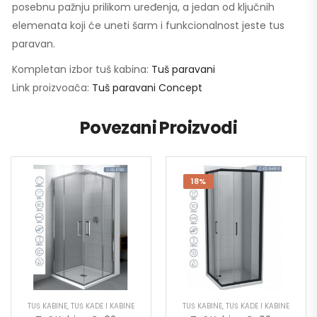
posebnu pažnju prilikom uređenja, a jedan od ključnih
elemenata koji će uneti šarm i funkcionalnost jeste tus
paravan.
Kompletan izbor tuš kabina:
Tuš paravani
Link proizvoača:
Tuš paravani Concept
Povezani Proizvodi
18%
TUŠ KABINE
,
TUŠ KADE I KABINE
TUŠ KABINE
,
TUŠ KADE I KABINE