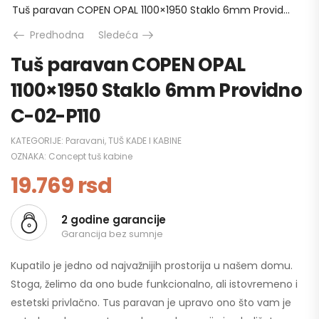
Tuš paravan COPEN OPAL 1100×1950 Staklo 6mm Providno C-02-P110
Predhodna
Sledeća
Tuš paravan COPEN OPAL
1100×1950 Staklo 6mm Providno
C-02-P110
KATEGORIJE:
Paravani
,
TUŠ KADE I KABINE
OZNAKA:
Concept tuš kabine
19.769
rsd
2 godine garancije
Garancija bez sumnje
Kupatilo je jedno od najvažnijih prostorija u našem domu.
Stoga, želimo da ono bude funkcionalno, ali istovremeno i
estetski privlačno. Tus paravan je upravo ono što vam je