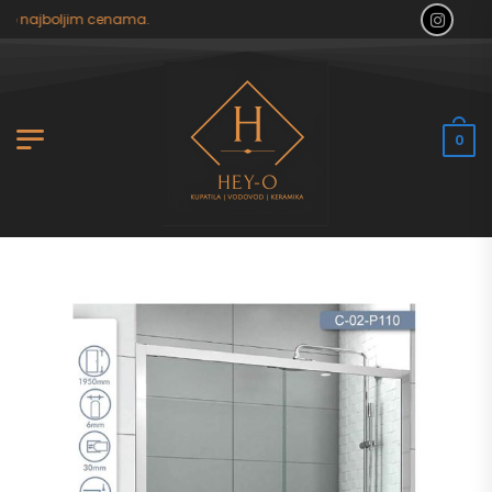
po najboljim cenama.
0