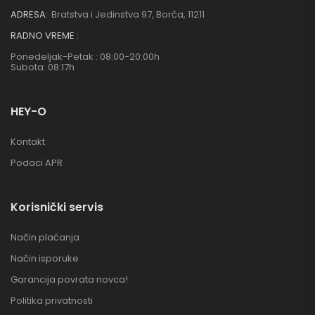
ADRESA:
Bratstva i Jedinstva 97, Borča, 11211
RADNO VREME :
Ponedeljak-Petak : 08:00-20:00h
Subota: 08:17h
HEY-O
Kontakt
Podaci APR
Korisnički servis
Način plaćanja
Način isporuke
Garancija povrata novca!
Politika privatnosti