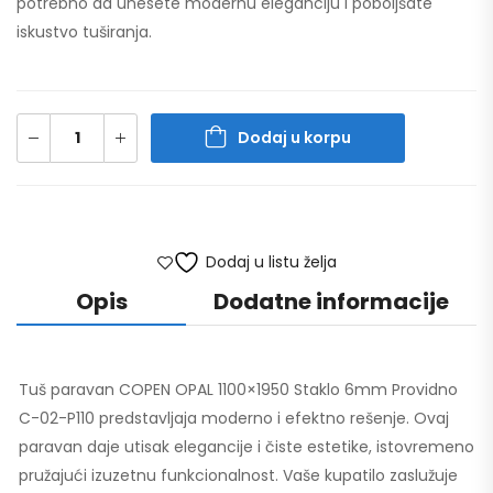
potrebno da unesete modernu eleganciju i poboljšate
iskustvo tuširanja.
Dodaj u korpu
Dodaj u listu želja
Opis
Dodatne informacije
Tuš paravan COPEN OPAL 1100×1950 Staklo 6mm Providno
C-02-P110 predstavljaja moderno i efektno rešenje. Ovaj
paravan daje utisak elegancije i čiste estetike, istovremeno
pružajući izuzetnu funkcionalnost. Vaše kupatilo zaslužuje