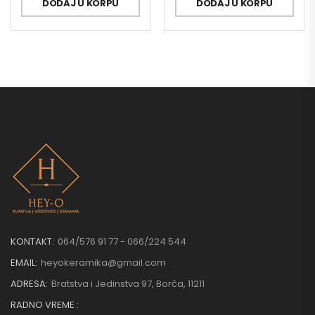
DODAJ U KORPU
DODAJ U KORPU
KONTAKT:
064/576 91 77 - 066/224 544
EMAIL:
heyokeramika@gmail.com
ADRESA:
Bratstva i Jedinstva 97, Borča, 11211
RADNO VREME :