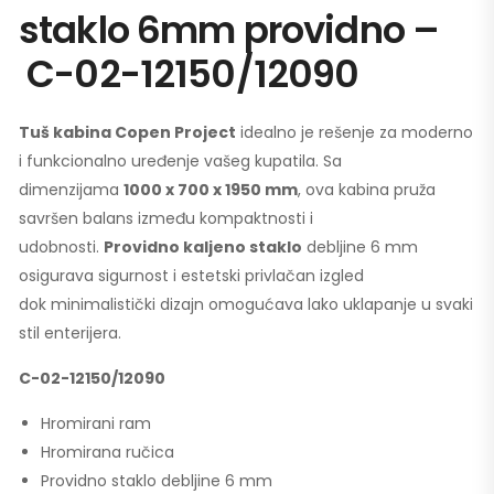
staklo 6mm providno –
C-02-12150/12090
Tuš kabina Copen Project
idealno je rešenje za moderno
i funkcionalno uređenje vašeg kupatila. Sa
dimenzijama
1000 x 700 x 1950 mm
, ova kabina pruža
savršen balans između kompaktnosti i
udobnosti.
Providno kaljeno staklo
debljine 6 mm
osigurava sigurnost i estetski privlačan izgled
dok minimalistički dizajn omogućava lako uklapanje u svaki
stil enterijera.
C-02-12150/12090
Hromirani ram
Hromirana ručica
Providno staklo debljine 6 mm