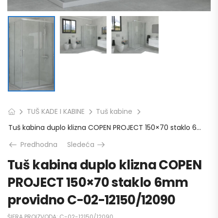
TUŠ KADE I KABINE
Tuš kabine
Tuš kabina duplo klizna COPEN PROJECT 150×70 staklo 6mm providno C-02-12150/12090
Predhodna
Sledeća
Tuš kabina duplo klizna COPEN
PROJECT 150×70 staklo 6mm
providno C-02-12150/12090
ŠIFRA PROIZVODA:
C-02-12150/12090