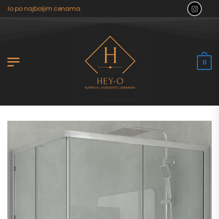
ilo po najboljim cenama.
0