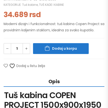
KATEGORIJE:
Tuš kabine
,
TUŠ KADE I KABINE
34.689
rsd
Moderni dizajn i funkcionalnost: tuš kabina Copen Project sa
providnim kaljenim staklom, idealna za svako kupatilo.
Dodaj u korpu
Dodaj u listu želja
Opis
Tuš kabina COPEN
PROJECT 1500x900x1950