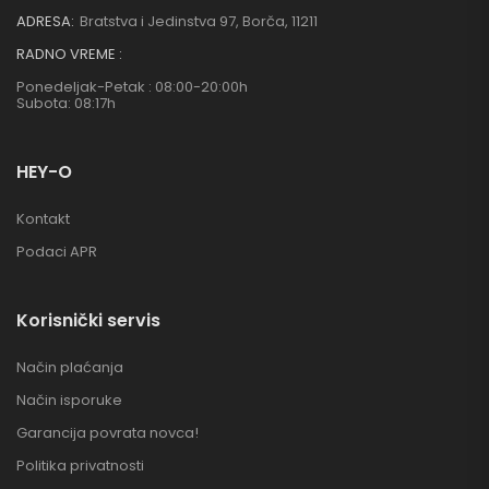
ADRESA:
Bratstva i Jedinstva 97, Borča, 11211
RADNO VREME :
Ponedeljak-Petak : 08:00-20:00h
Subota: 08:17h
HEY-O
Kontakt
Podaci APR
Korisnički servis
Način plaćanja
Način isporuke
Garancija povrata novca!
Politika privatnosti