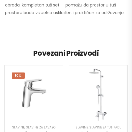
obrada, kompletan tuš set — pomažu da prostor u tuš
prostoru bude vizuelno usklađen i praktičan za održavanje.
Povezani Proizvodi
10%
SLAVINE
,
SLAVINE ZA LAVABO
SLAVINE
,
SLAVINE ZA TUŠ KADU