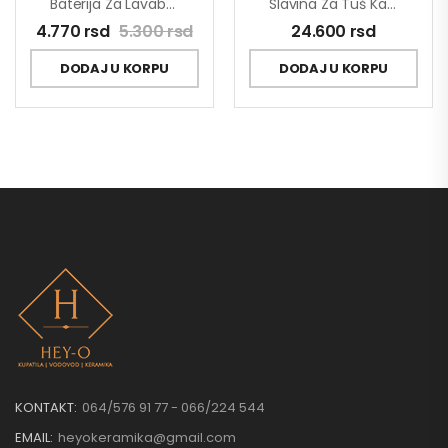
Baterija Za Lavabo MINOTTI PRIMA 4112
Slavina Za Tuš Kadu Sa Usponskim Tušem Stolz 137351
4.770
rsd
5.300
rsd
24.600
rsd
DODAJ U KORPU
DODAJ U KORPU
KONTAKT:
064/576 91 77 - 066/224 544
EMAIL:
heyokeramika@gmail.com