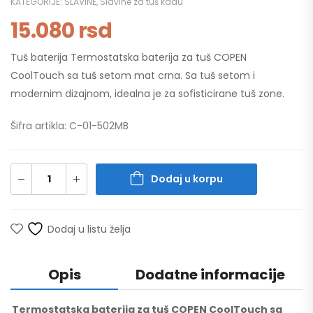
KATEGORIJE:
SLAVINE
,
Slavine za tuš kadu
15.080
rsd
Tuš baterija Termostatska baterija za tuš COPEN
CoolTouch sa tuš setom mat crna. Sa tuš setom i
modernim dizajnom, idealna je za sofisticirane tuš zone.
Šifra artikla: C-01-502MB
Dodaj u korpu
Dodaj u listu želja
Opis
Dodatne informacije
Termostatska baterija za tuš COPEN CoolTouch sa