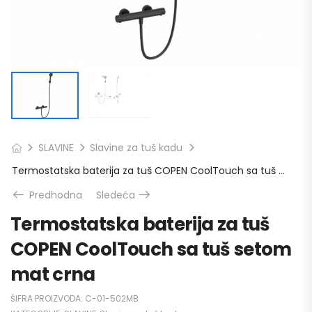
SLAVINE
Slavine za tuš kadu
Termostatska baterija za tuš COPEN CoolTouch sa tuš setom mat crna
Predhodna
Sledeća
Termostatska baterija za tuš
COPEN CoolTouch sa tuš setom
mat crna
ŠIFRA PROIZVODA:
C-01-502MB