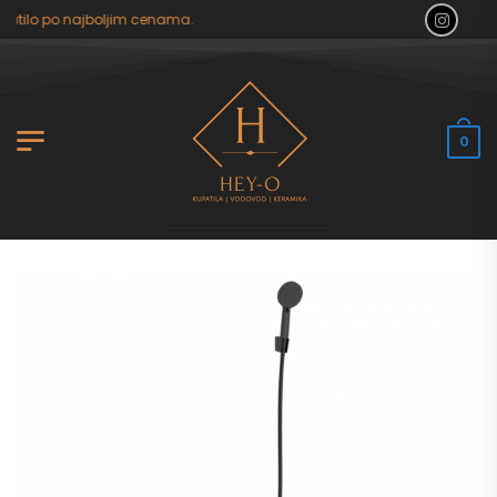
atilo po najboljim cenama.
0