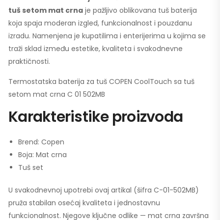
tuš setom mat crna
je pažljivo oblikovana tuš baterija
koja spaja moderan izgled, funkcionalnost i pouzdanu
izradu. Namenjena je kupatilima i enterijerima u kojima se
traži sklad između estetike, kvaliteta i svakodnevne
praktičnosti.
Termostatska baterija za tuš COPEN CoolTouch sa tuš
setom mat crna C 01 502MB
Karakteristike proizvoda
Brend: Copen
Boja: Mat crna
Tuš set
U svakodnevnoj upotrebi ovaj artikal (šifra C-01-502MB)
pruža stabilan osećaj kvaliteta i jednostavnu
funkcionalnost. Njegove ključne odlike — mat crna završna