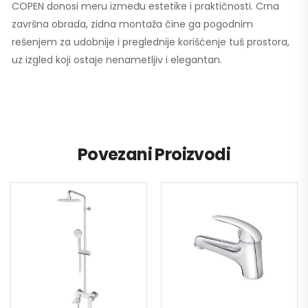
COPEN donosi meru između estetike i praktičnosti. Crna
završna obrada, zidna montaža čine ga pogodnim
rešenjem za udobnije i preglednije korišćenje tuš prostora,
uz izgled koji ostaje nenametljiv i elegantan.
Povezani Proizvodi