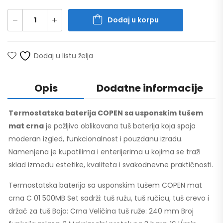
Dodaj u korpu
Dodaj u listu želja
Opis
Dodatne informacije
Termostatska baterija COPEN sa usponskim tušem
mat crna
je pažljivo oblikovana tuš baterija koja spaja
moderan izgled, funkcionalnost i pouzdanu izradu.
Namenjena je kupatilima i enterijerima u kojima se traži
sklad između estetike, kvaliteta i svakodnevne praktičnosti.
Termostatska baterija sa usponskim tušem COPEN mat
crna C 01 500MB Set sadrži: tuš ružu, tuš ručicu, tuš crevo i
držač za tuš Boja: Crna Veličina tuš ruže: 240 mm Broj