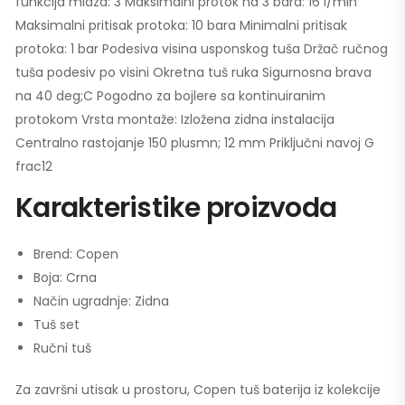
funkcija mlaza: 3 Maksimalni protok na 3 bara: 16 l/min
Maksimalni pritisak protoka: 10 bara Minimalni pritisak
protoka: 1 bar Podesiva visina usponskog tuša Držač ručnog
tuša podesiv po visini Okretna tuš ruka Sigurnosna brava
na 40 deg;C Pogodno za bojlere sa kontinuiranim
protokom Vrsta montaže: Izložena zidna instalacija
Centralno rastojanje 150 plusmn; 12 mm Priključni navoj G
frac12
Karakteristike proizvoda
Brend: Copen
Boja: Crna
Način ugradnje: Zidna
Tuš set
Ručni tuš
Za završni utisak u prostoru, Copen tuš baterija iz kolekcije