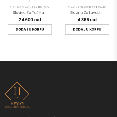
SLAVINE
,
SLAVINE ZA TUŠ KADU
SLAVINE
,
SLAVINE ZA LAVABO
Slavina Za Tuš Kadu Sa Usponskim Tušem Stolz 137351
Slavina Za Lavabo King J301001
24.600
rsd
4.366
rsd
DODAJ U KORPU
DODAJ U KORPU