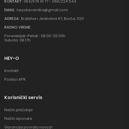
KONTAKT:
064/576 91 77 - 066/224 544
EMAIL:
heyokeramika@gmail.com
ADRESA:
Bratstva i Jedinstva 97, Borča, 11211
RADNO VREME :
Ponedeljak-Petak : 08:00-20:00h
Subota: 08:17h
HEY-O
Kontakt
Podaci APR
Korisnički servis
Način plaćanja
Način isporuke
Garancija povrata novca!