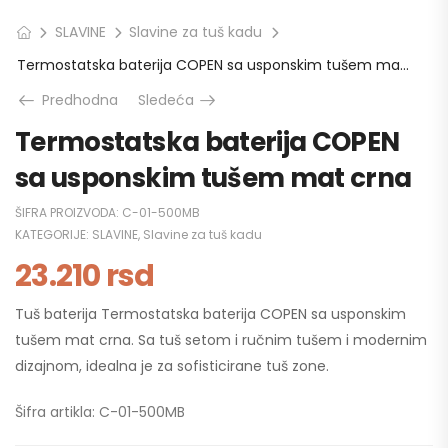
SLAVINE
Slavine za tuš kadu
Termostatska baterija COPEN sa usponskim tušem mat crna
Predhodna
Sledeća
Termostatska baterija COPEN
sa usponskim tušem mat crna
ŠIFRA PROIZVODA:
C-01-500MB
KATEGORIJE:
SLAVINE
,
Slavine za tuš kadu
23.210
rsd
Tuš baterija Termostatska baterija COPEN sa usponskim
tušem mat crna. Sa tuš setom i ručnim tušem i modernim
dizajnom, idealna je za sofisticirane tuš zone.
Šifra artikla: C-01-500MB