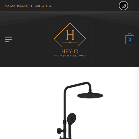
tilo po najboljim cenama.
0