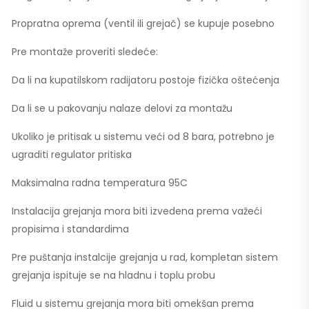
Propratna oprema (ventil ili grejač) se kupuje posebno
Pre montaže proveriti sledeće:
Da li na kupatilskom radijatoru postoje fizička oštećenja
Da li se u pakovanju nalaze delovi za montažu
Ukoliko je pritisak u sistemu veći od 8 bara, potrebno je
ugraditi regulator pritiska
Maksimalna radna temperatura 95C
Instalacija grejanja mora biti izvedena prema važeći
propisima i standardima
Pre puštanja instalcije grejanja u rad, kompletan sistem
grejanja ispituje se na hladnu i toplu probu
Fluid u sistemu grejanja mora biti omekšan prema