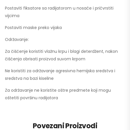
Postaviti fiksatore sa radijatorom u nosače i pričvrstiti
vijcima
Postaviti maske preko vijaka
Održavanje:
Za čišćenje koristiti vlažnu krpu i blagi deterdžent, nakon
čišćenja obrisati proizvod suvom krpom
Ne koristiti za održavanje agresivna hemijska sredstva i
sredstva na bazi kiseline
Za održavanje ne koristite oštre predmete koji mogu
oštetiti površinu radijatora
Povezani Proizvodi