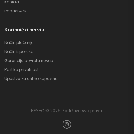
Kontakt
Podaci APR
Korisnički servis
Način plaćanja
Način isporuke
Garancija povrata novca!
Politika privatnosti
Upustvo za online kupovinu
HEY-O © 2026. Zadržava sva prava.