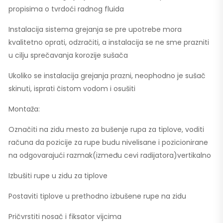
propisima o tvrdoći radnog fluida
Instalacija sistema grejanja se pre upotrebe mora
kvalitetno oprati, odzračiti, a instalacija se ne sme prazniti
u cilju sprečavanja korozije sušača
Ukoliko se instalacija grejanja prazni, neophodno je sušač
skinuti, isprati čistom vodom i osušiti
Montaža:
Označiti na zidu mesto za bušenje rupa za tiplove, voditi
računa da pozicije za rupe budu nivelisane i pozicionirane
na odgovarajući razmak(između cevi radijatora)vertikalno
Izbušiti rupe u zidu za tiplove
Postaviti tiplove u prethodno izbušene rupe na zidu
Pričvrstiti nosač i fiksator vijcima