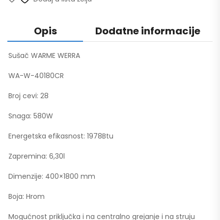
Opis
Dodatne informacije
Sušač WARME WERRA
WA-W-40180CR
Broj cevi: 28
Snaga: 580W
Energetska efikasnost: 1978Btu
Zapremina: 6,30l
Dimenzije: 400×1800 mm
Boja: Hrom
Mogućnost priključka i na centralno grejanje i na struju