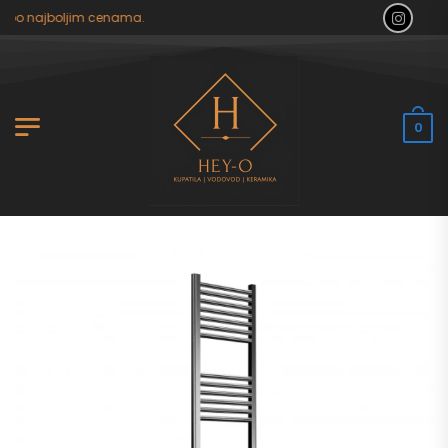
po najboljim cenama.
0