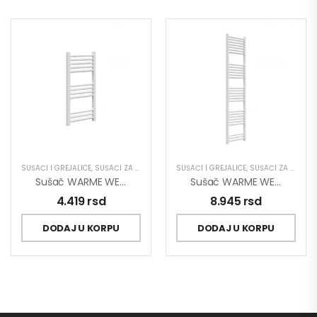
SUŠAČI I GREJALICE
,
SUŠAČI ZA KUPATILO
SUŠAČI I GREJALICE
,
SUŠAČI ZA KUPATILO
Sušač WARME WERRA 400×800 Beli
Sušač WARME WERRA 400×1800 Beli
4.419
rsd
8.945
rsd
DODAJ U KORPU
DODAJ U KORPU