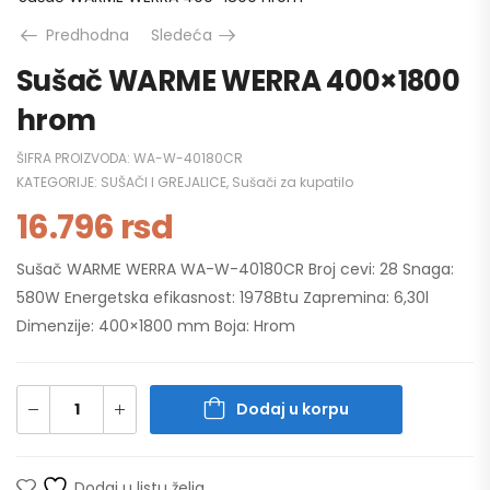
Predhodna
Sledeća
Sušač WARME WERRA 400×1800
hrom
ŠIFRA PROIZVODA:
WA-W-40180CR
KATEGORIJE:
SUŠAČI I GREJALICE
,
Sušači za kupatilo
16.796
rsd
Sušač WARME WERRA WA-W-40180CR Broj cevi: 28 Snaga:
580W Energetska efikasnost: 1978Btu Zapremina: 6,30l
Dimenzije: 400×1800 mm Boja: Hrom
Dodaj u korpu
Dodaj u listu želja