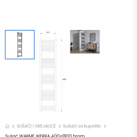
SUŠAČI I GREJALICE
Sušači za kupatilo
Sušač WARME WERRA 400×1800 hrom