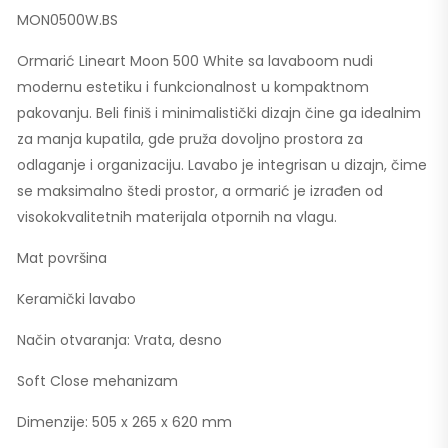
MON0500W.BS
Ormarić Lineart Moon 500 White sa lavaboom nudi
modernu estetiku i funkcionalnost u kompaktnom
pakovanju. Beli finiš i minimalistički dizajn čine ga idealnim
za manja kupatila, gde pruža dovoljno prostora za
odlaganje i organizaciju. Lavabo je integrisan u dizajn, čime
se maksimalno štedi prostor, a ormarić je izrađen od
visokokvalitetnih materijala otpornih na vlagu.
Mat površina
Keramički lavabo
Način otvaranja: Vrata, desno
Soft Close mehanizam
Dimenzije: 505 x 265 x 620 mm