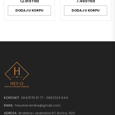
12.919
rsd
7.469
rsd
DODAJ U KORPU
DODAJ U KORPU
KONTAKT:
064/576 91 77 - 066/224 544
EMAIL:
heyokeramika@gmail.com
ADRESA:
Bratstva i Jedinstva 97, Borča, 11211