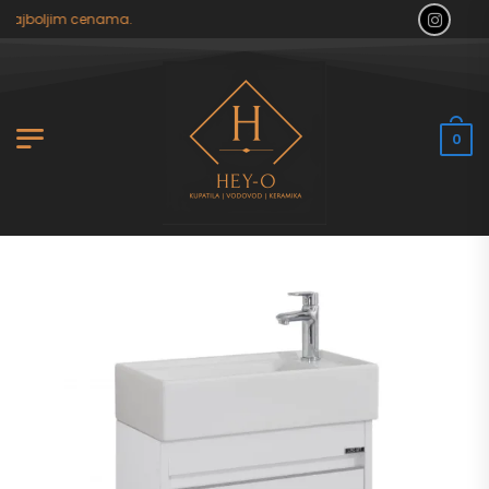
najboljim cenama.
0