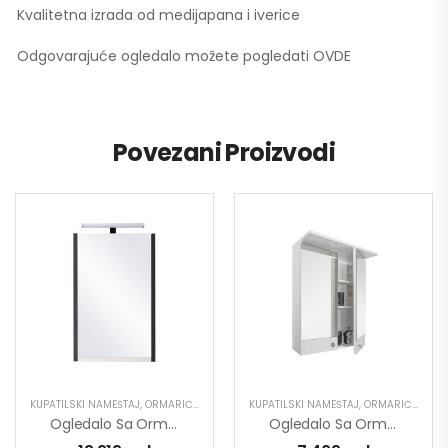
Kvalitetna izrada od medijapana i iverice
Odgovarajuće ogledalo možete pogledati OVDE
Povezani Proizvodi
KUPATILSKI NAMEŠTAJ
,
ORMARIĆ SA OGLEDALOM
KUPATILSKI NAMEŠTAJ
,
ORMARIĆ SA OGLEDALOM
Ogledalo Sa Ormarićem Pino Art Twist 0821 53cm
Ogledalo Sa Ormarićem Pino Art Link 0565 55cm