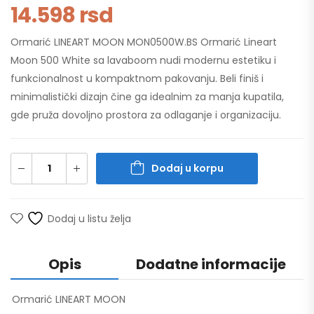
14.598
rsd
Ormarić LINEART MOON MON0500W.BS Ormarić Lineart
Moon 500 White sa lavaboom nudi modernu estetiku i
funkcionalnost u kompaktnom pakovanju. Beli finiš i
minimalistički dizajn čine ga idealnim za manja kupatila,
gde pruža dovoljno prostora za odlaganje i organizaciju.
Dodaj u korpu
Dodaj u listu želja
Opis
Dodatne informacije
Ormarić LINEART MOON