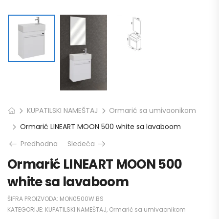
KUPATILSKI NAMEŠTAJ
Ormarić sa umivaonikom
Ormarić LINEART MOON 500 white sa lavaboom
Predhodna
Sledeća
Ormarić LINEART MOON 500
white sa lavaboom
ŠIFRA PROIZVODA:
MON0500W.BS
KATEGORIJE:
KUPATILSKI NAMEŠTAJ
,
Ormarić sa umivaonikom