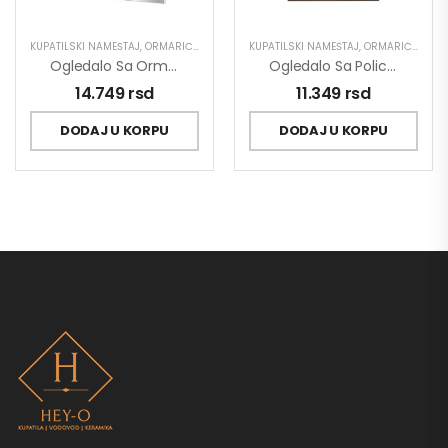
KUPATILSKI NAMEŠTAJ
,
ORMARIĆ SA OGLEDALOM
KUPATILSKI NAMEŠTAJ
,
ORMARIĆ SA OGLEDALOM
Ogledalo Sa Ormarićem Pino Art Klasik 0125 85cm
Ogledalo Sa Policama Pino Art Moka 0182 60cm
14.749
rsd
11.349
rsd
DODAJ U KORPU
DODAJ U KORPU