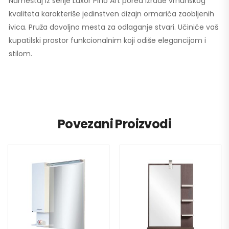
Nameštaj iz serije Luxor Pino Art pored izrade vrhunskog
kvaliteta karakteriše jedinstven dizajn ormarića zaobljenih
ivica. Pruža dovoljno mesta za odlaganje stvari. Učiniće vaš
kupatilski prostor funkcionalnim koji odiše elegancijom i
stilom.
Povezani Proizvodi