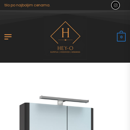
atilo po najboljim cenama.
0