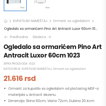
KUPATILSKI NAMEŠTAJ
Ormarić sa ogledalom
Ogledalo sa ormarićem Pino Art Antracit Luxor 60cm 1023
Predhodna
Sledeća
Ogledalo sa ormarićem Pino Art
Antracit Luxor 60cm 1023
ŠIFRA PROIZVODA:
1023
KATEGORIJE:
KUPATILSKI NAMEŠTAJ
,
Ormarić sa ogledalom
21.616
rsd
Ormarić za kupatilo sa ogledalom od pločastog MDF-a
materijala u Antracit dezenu.
Dimenzija: Širina 60cm, Visina 72cm, Dubina 20.4cm