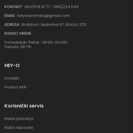
KONTAKT:
064/576 91 77 - 066/224 544
EMAIL:
heyokeramika@gmail.com
ADRESA:
Bratstva i Jedinstva 97, Borča, 11211
RADNO VREME :
Ponedeljak-Petak : 08:00-20:00h
Subota: 08:17h
HEY-O
Kontakt
Podaci APR
Korisnički servis
Način plaćanja
Način isporuke