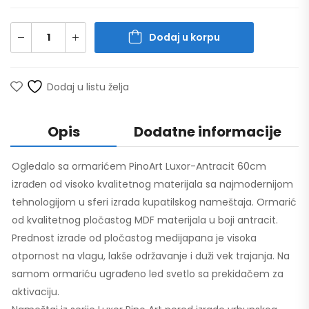
Dodaj u korpu
Dodaj u listu želja
Opis
Dodatne informacije
Ogledalo sa ormarićem PinoArt Luxor-Antracit 60cm
izrađen od visoko kvalitetnog materijala sa najmodernijom
tehnologijom u sferi izrada kupatilskog nameštaja. Ormarić
od kvalitetnog pločastog MDF materijala u boji antracit.
Prednost izrade od pločastog medijapana je visoka
otpornost na vlagu, lakše održavanje i duži vek trajanja. Na
samom ormariću ugrađeno led svetlo sa prekidačem za
aktivaciju.