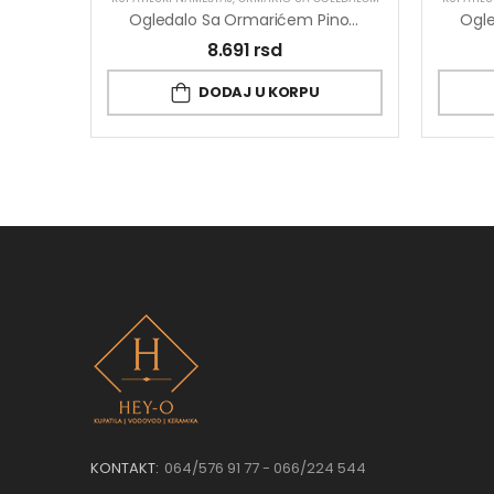
Ogledalo Sa Ormarićem Pino Art Link 0568 59.2cm
8.691
rsd
DODAJ U KORPU
KONTAKT:
064/576 91 77 - 066/224 544