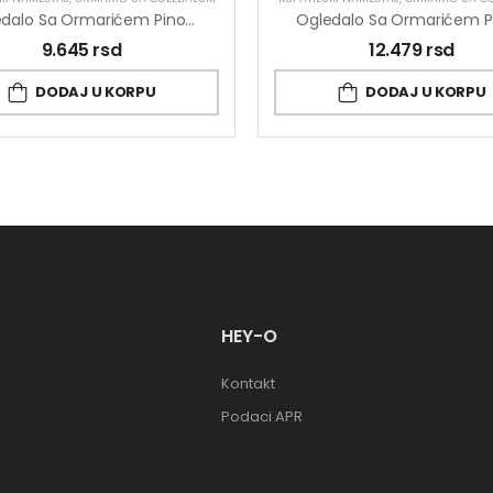
Ogledalo Sa Ormarićem Pino Art Klasik 0143 45cm
9.645
rsd
12.479
rsd
DODAJ U KORPU
DODAJ U KORPU
HEY-O
Kontakt
Podaci APR