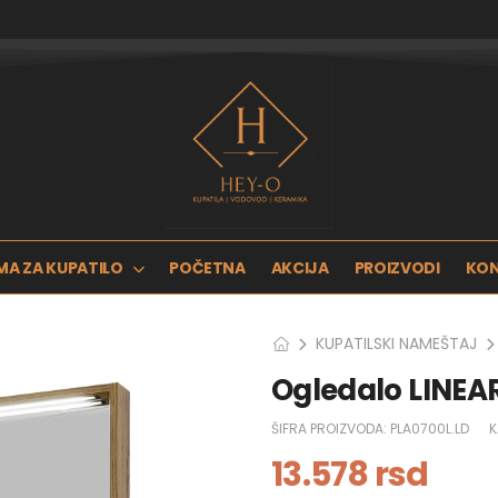
MA ZA KUPATILO
POČETNA
AKCIJA
PROIZVODI
KO
KUPATILSKI NAMEŠTAJ
Ogledalo LINEA
ŠIFRA PROIZVODA:
PLA0700L.LD
K
13.578
rsd