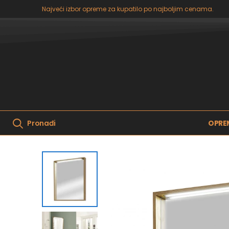
Najveći izbor opreme za kupatilo po najboljim cenama.
OPRE
Pronađi