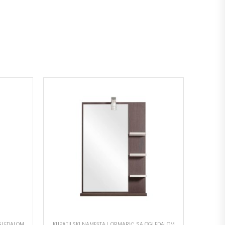
GLEDALOM
KUPATILSKI NAMEŠTAJ
,
ORMARIĆ SA OGLEDALOM