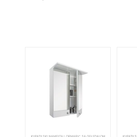
KUPATILSKI NAMEŠTAJ
,
ORMARIĆ SA OGLEDALOM
KUPATILS