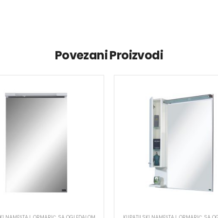
Povezani Proizvodi
KI NAMEŠTAJ
,
ORMARIĆ SA OGLEDALOM
KUPATILSKI NAMEŠTAJ
,
ORMARIĆ SA O