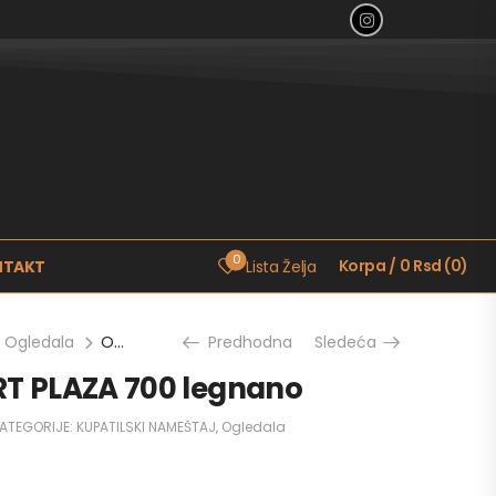
0
Korpa
/
0
Rsd
(
0
)
NTAKT
Lista Želja
Ogledala
Ogledalo LINEART PLAZA 700 legnano
Predhodna
Sledeća
RT PLAZA 700 legnano
ATEGORIJE:
KUPATILSKI NAMEŠTAJ
,
Ogledala