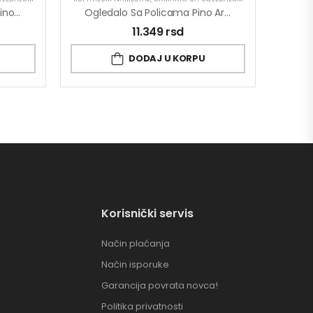
Ogledalo Sa Ormarićem Pino Art Klasik 0102 74.2cm
Ogledalo Sa Policama Pino Art Moka 0182 60cm
11.349
rsd
DODAJ U KORPU
Korisnički servis
Način plaćanja
Način isporuke
Garancija povrata novca!
Politika privatnosti