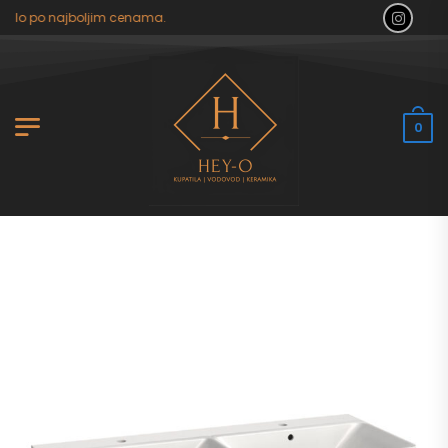
tilo po najboljim cenama.
0