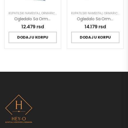
KUPATILSKI NAMEŠTAJ
,
ORMARIĆ SA OGLEDALOM
KUPATILSKI NAMEŠTAJ
,
ORMARIĆ SA OGLEDALOM
Ogledalo Sa Ormarićem Pino Art Klasik 0102 74.2cm
Ogledalo Sa Ormarićem Pino Art Mond 0036 64cm
12.479
rsd
14.179
rsd
DODAJ U KORPU
DODAJ U KORPU