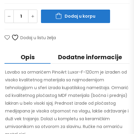
Dodaj u korpu
Dodaj u listu želja
Opis
Dodatne informacije
Lavabo sa ormarićem PinoArt Luxor-F-120cm je izrađen od
visoko kvalitetnog materijala sa najmodernijom
tehnologijom u sferi izrada kupatilskog nameštaja. Ormarić
od kvalitetnog pločastog MDF materijala (bočna i prednja)
lakiran u belo visoki sjaj. Prednost izrade od pločastog
medijapana je visoka otpornost na vlagu, lakše održavanje i
duži vek trajanja. Dolazi u kompletu sa keramičkim
umivaonikom sa otvorom za slavinu. Ručke na ormariću