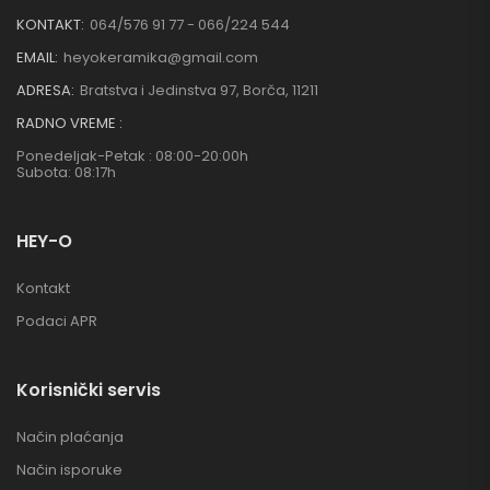
KONTAKT:
064/576 91 77 - 066/224 544
EMAIL:
heyokeramika@gmail.com
ADRESA:
Bratstva i Jedinstva 97, Borča, 11211
RADNO VREME :
Ponedeljak-Petak : 08:00-20:00h
Subota: 08:17h
HEY-O
Kontakt
Podaci APR
Korisnički servis
Način plaćanja
Način isporuke