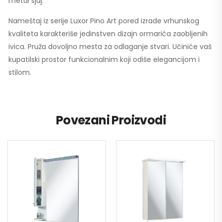
metal sjaj.
Nameštaj iz serije Luxor Pino Art pored izrade vrhunskog
kvaliteta karakteriše jedinstven dizajn ormarića zaobljenih
ivica. Pruža dovoljno mesta za odlaganje stvari. Učiniće vaš
kupatilski prostor funkcionalnim koji odiše elegancijom i
stilom.
Povezani Proizvodi