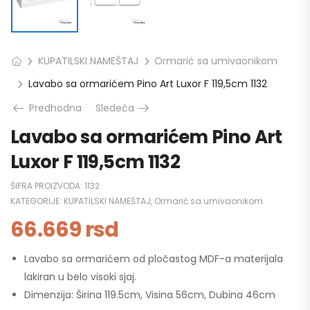
KUPATILSKI NAMEŠTAJ
Ormarić sa umivaonikom
Lavabo sa ormarićem Pino Art Luxor F 119,5cm 1132
Predhodna
Sledeća
Lavabo sa ormarićem Pino Art
Luxor F 119,5cm 1132
ŠIFRA PROIZVODA:
1132
KATEGORIJE:
KUPATILSKI NAMEŠTAJ
,
Ormarić sa umivaonikom
66.669
rsd
Lavabo sa ormarićem od pločastog MDF-a materijala
lakiran u belo visoki sjaj.
Dimenzija: Širina 119.5cm, Visina 56cm, Dubina 46cm