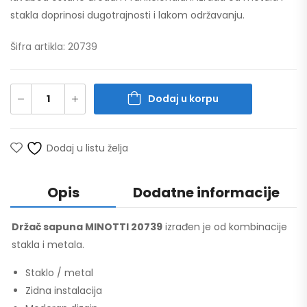
stakla doprinosi dugotrajnosti i lakom održavanju.
Šifra artikla: 20739
Dodaj u korpu
Dodaj u listu želja
Opis
Dodatne informacije
Držač sapuna MINOTTI 20739
izrađen je od kombinacije
stakla i metala.
Staklo / metal
Zidna instalacija