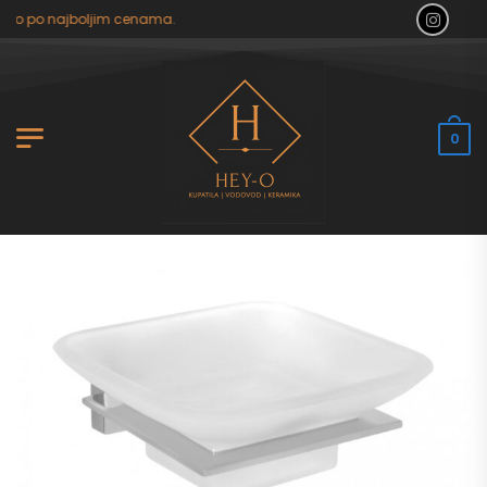
ilo po najboljim cenama.
0