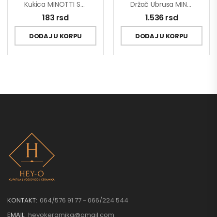
Kukica MINOTTI Samolepljiva 25×55 Ovalna Hrom ABS 1kg Nosivost
Držač Ubrusa MINOTTI Sa Poklopcem
183
rsd
1.536
rsd
DODAJ U KORPU
DODAJ U KORPU
KONTAKT:
064/576 91 77 - 066/224 544
EMAIL:
heyokeramika@gmail.com