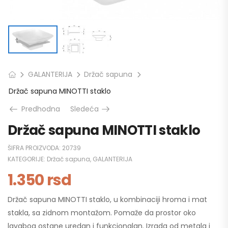
GALANTERIJA
Držač sapuna
Držač sapuna MINOTTI staklo
Predhodna
Sledeća
Držač sapuna MINOTTI staklo
ŠIFRA PROIZVODA:
20739
KATEGORIJE:
Držač sapuna
,
GALANTERIJA
1.350
rsd
Držač sapuna MINOTTI staklo, u kombinaciji hroma i mat
stakla, sa zidnom montažom. Pomaže da prostor oko
lavaboa ostane uredan i funkcionalan. Izrada od metala i