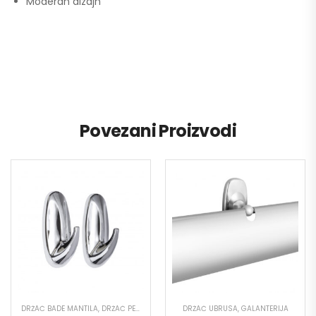
Moderan dizajn
Povezani Proizvodi
DRŽAČ BADE MANTILA
,
DRŽAČ PEŠKIRA
,
GALANTERIJA
DRŽAČ UBRUSA
,
GALANTERIJA