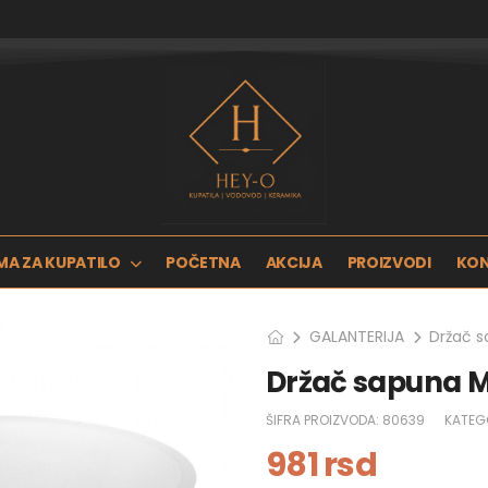
MA ZA KUPATILO
POČETNA
AKCIJA
PROIZVODI
KO
GALANTERIJA
Držač 
Držač sapuna M
ŠIFRA PROIZVODA:
80639
KATEG
981
rsd