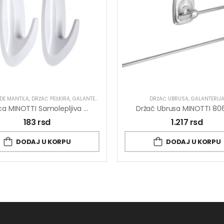
DE MANTILA
,
DRŽAČ PEŠKIRA
,
GALANTERIJA
DRŽAČ UBRUSA
,
GALANTERIJ
Kukica MINOTTI Samolepljiva 30×80 Ovalna Bela ABS 1,5kg Nosivost
Držač Ubrusa MINOTTI 80
183
rsd
1.217
rsd
DODAJ U KORPU
DODAJ U KORPU