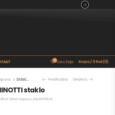
0
Korpa
/
0
Rsd
(
0
)
NTAKT
Lista Želja
sapuna
Držač sapuna MINOTTI staklo
Predhodna
Sledeća
INOTTI staklo
ORIJE:
Držač sapuna
,
GALANTERIJA