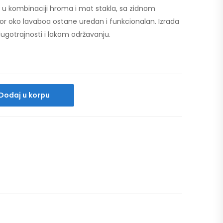
 u kombinaciji hroma i mat stakla, sa zidnom
 oko lavaboa ostane uredan i funkcionalan. Izrada
dugotrajnosti i lakom održavanju.
Dodaj u korpu