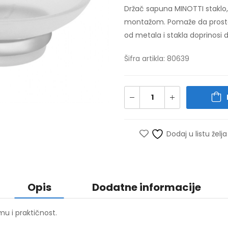
Držač sapuna MINOTTI staklo,
montažom. Pomaže da prostor
od metala i stakla doprinosi 
Šifra artikla: 80639
Dodaj u listu želja
Opis
Dodatne informacije
u i praktičnost.