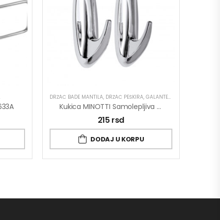
A
DRŽAČ BADE MANTILA
,
DRŽAČ PEŠKIRA
,
GALANTERIJA
633A
Kukica MINOTTI Samolepljiva 30×80 Ovalna Hrom ABS 1,5kg Nosivost
215
rsd
DODAJ U KORPU