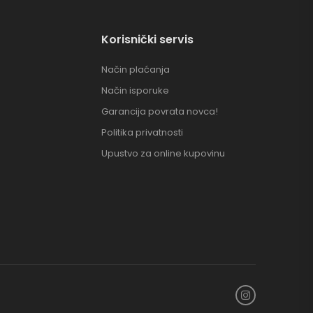
Korisnički servis
Način plaćanja
Način isporuke
Garancija povrata novca!
Politika privatnosti
Upustvo za online kupovinu