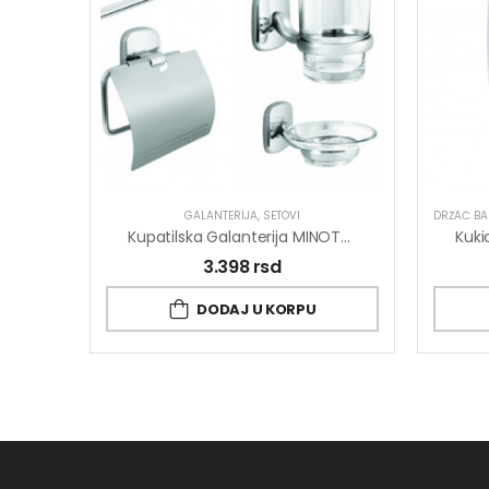
GALANTERIJA
,
SETOVI
DRŽAČ BA
Kupatilska Galanterija MINOTTI Set 6/1
3.398
rsd
DODAJ U KORPU