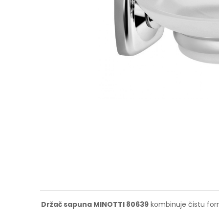
Držač sapuna MINOTTI 80639
kombinuje čistu form