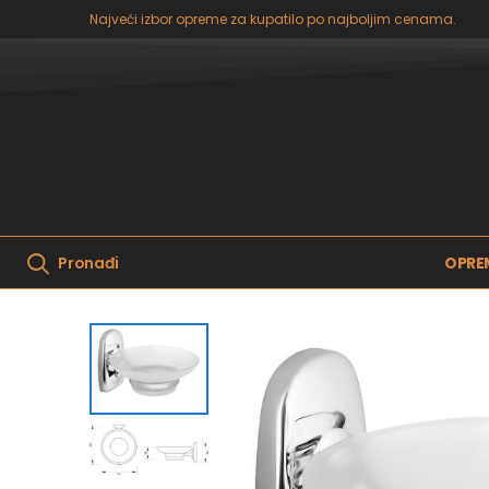
Najveći izbor opreme za kupatilo po najboljim cenama.
OPRE
Pronađi