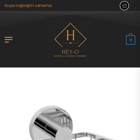
tilo po najboljim cenama.
0