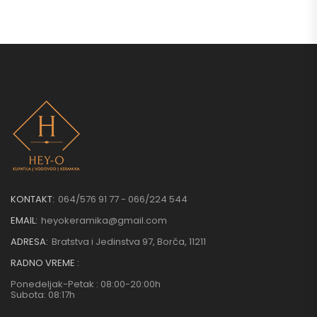
KONTAKT:
064/576 91 77 - 066/224 544
EMAIL:
heyokeramika@gmail.com
ADRESA:
Bratstva i Jedinstva 97, Borča, 11211
RADNO VREME :
Ponedeljak-Petak : 08:00-20:00h
Subota: 08:17h