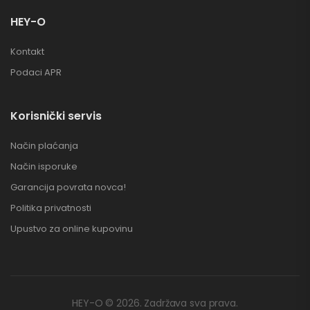
HEY-O
Kontakt
Podaci APR
Korisnički servis
Način plaćanja
Način isporuke
Garancija povrata novca!
Politika privatnosti
Upustvo za online kupovinu
HEY-O © 2026. Zadržava sva prava.