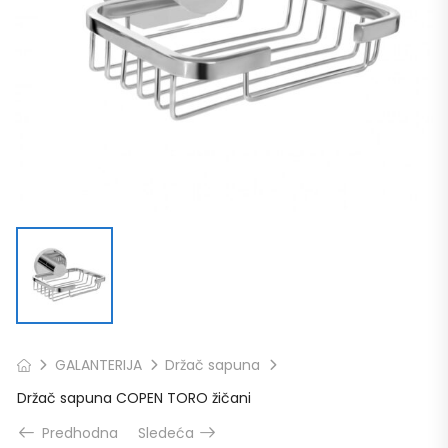
GALANTERIJA
Držač sapuna
Držač sapuna COPEN TORO žičani
Predhodna
Sledeća