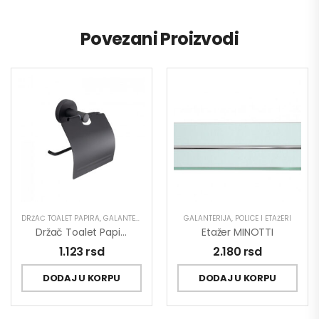
Povezani Proizvodi
DRŽAČ TOALET PAPIRA
,
GALANTERIJA
GALANTERIJA
,
POLICE I ETAŽERI
Držač Toalet Papira MINOTTI DARK ELEGANCE
Etažer MINOTTI
1.123
rsd
2.180
rsd
DODAJ U KORPU
DODAJ U KORPU