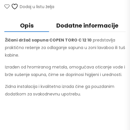
Dodaj u listu želja
Opis
Dodatne informacije
Žičani držač sapuna COPEN TORO C 12 10
predstavlja
praktično rešenje za odlaganje sapuna u zoni lavaboa ili tuš
kabine.
Izrađen od hromiranog metala, omogućava oticanje vode i
brže sušenje sapuna, čime se doprinosi higijeni i urednosti.
Zidna instalacija i kvalitetna izrada čine ga pouzdanim
dodatkom za svakodnevnu upotrebu.