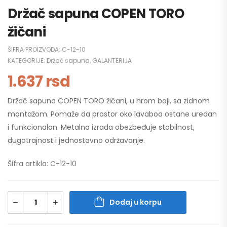
Držač sapuna COPEN TORO
žičani
ŠIFRA PROIZVODA:
C-12-10
KATEGORIJE:
Držač sapuna
,
GALANTERIJA
1.637
rsd
Držač sapuna COPEN TORO žičani, u hrom boji, sa zidnom
montažom. Pomaže da prostor oko lavaboa ostane uredan
i funkcionalan. Metalna izrada obezbeđuje stabilnost,
dugotrajnost i jednostavno održavanje.
Šifra artikla: C-12-10
Dodaj u korpu