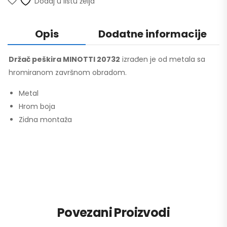
Dodaj u listu želja
Opis
Dodatne informacije
Držač peškira MINOTTI 20732
izrađen je od metala sa
hromiranom završnom obradom.
Metal
Hrom boja
Zidna montaža
Povezani Proizvodi