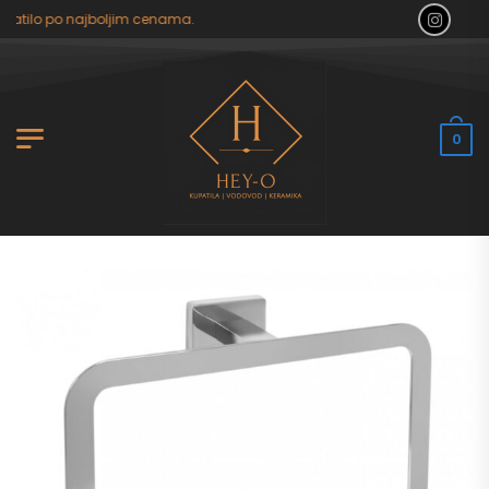
patilo po najboljim cenama.
0