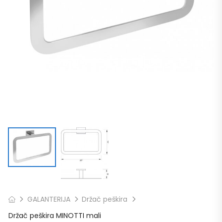
GALANTERIJA
Držač peškira
Držač peškira MINOTTI mali