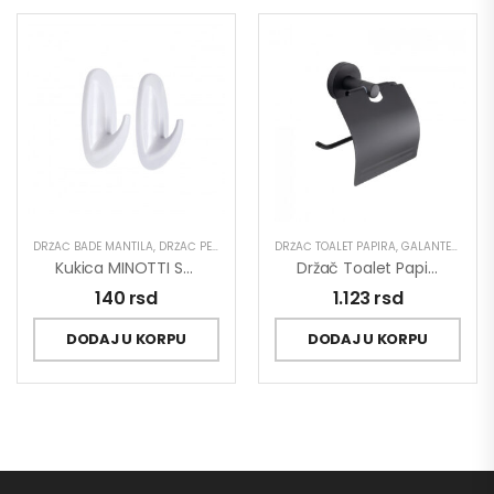
DRŽAČ BADE MANTILA
,
DRŽAČ PEŠKIRA
,
GALANTERIJA
DRŽAČ TOALET PAPIRA
,
GALANTERIJA
Kukica MINOTTI Samolepljiva 25×55 Ovalna Bela ABS 1kg Nosivost
Držač Toalet Papira MINOTTI DARK ELEGANCE
140
rsd
1.123
rsd
DODAJ U KORPU
DODAJ U KORPU