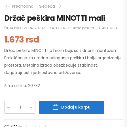
Predhodna
Sledeća
Držač peškira MINOTTI mali
ŠIFRA PROIZVODA:
20732
KATEGORIJE:
Držač peškira
,
GALANTERIJA
1.673
rsd
Držač peškira MINOTTI, u hrom boji, sa zidnom montažom.
Praktičan je za uredno odlaganje peškira i bolju organizaciju
prostora. Metalna izrada obezbeđuje stabilnost,
dugotrajnost i jednostavno održavanje.
Šifra artikla: 20732
Dodaj u korpu