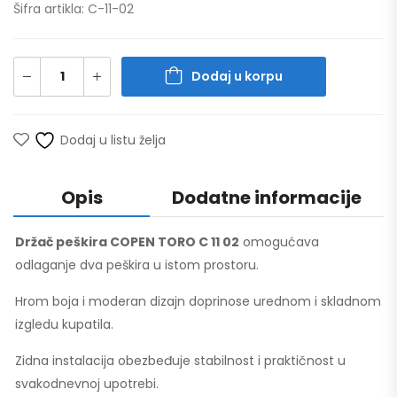
Šifra artikla: C-11-02
Dodaj u korpu
Dodaj u listu želja
Opis
Dodatne informacije
Držač peškira COPEN TORO C 11 02
omogućava
odlaganje dva peškira u istom prostoru.
Hrom boja i moderan dizajn doprinose urednom i skladnom
izgledu kupatila.
Zidna instalacija obezbeđuje stabilnost i praktičnost u
svakodnevnoj upotrebi.