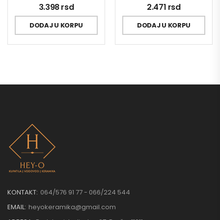
3.398
rsd
2.471
rsd
DODAJ U KORPU
DODAJ U KORPU
KONTAKT:
064/576 91 77 - 066/224 544
EMAIL:
heyokeramika@gmail.com