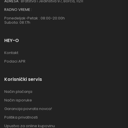
ADRESA:
Bratstva i Jedinstva 97, Borča, 11211
RADNO VREME :
Ponedeljak-Petak : 08:00-20:00h
Subota: 08:17h
HEY-O
Kontakt
Podaci APR
Korisnički servis
Način plaćanja
Način isporuke
Garancija povrata novca!
Politika privatnosti
Upustvo za online kupovinu