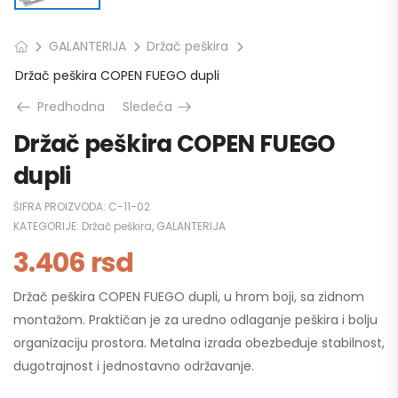
GALANTERIJA
Držač peškira
Držač peškira COPEN FUEGO dupli
Predhodna
Sledeća
Držač peškira COPEN FUEGO
dupli
ŠIFRA PROIZVODA:
C-11-02
KATEGORIJE:
Držač peškira
,
GALANTERIJA
3.406
rsd
Držač peškira COPEN FUEGO dupli, u hrom boji, sa zidnom
montažom. Praktičan je za uredno odlaganje peškira i bolju
organizaciju prostora. Metalna izrada obezbeđuje stabilnost,
dugotrajnost i jednostavno održavanje.