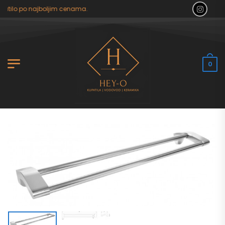
atilo po najboljim cenama.
0