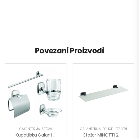
Povezani Proizvodi
GALANTERIJA
,
SETOVI
GALANTERIJA
,
POLICE I ETAŽERI
Kupatilska Galanterija MINOTTI Set 6/1
Etažer MINOTTI 20700 Staklo Mat Crni