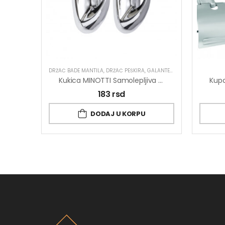
DRŽAČ BADE MANTILA
,
DRŽAČ PEŠKIRA
,
GALANTERIJA
Kukica MINOTTI Samolepljiva 25×55 Ovalna Hrom ABS 1kg Nosivost
183
rsd
DODAJ U KORPU