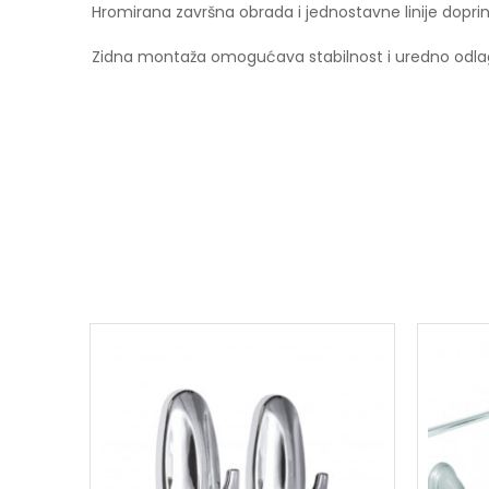
Hromirana završna obrada i jednostavne linije dopr
Zidna montaža omogućava stabilnost i uredno odlag