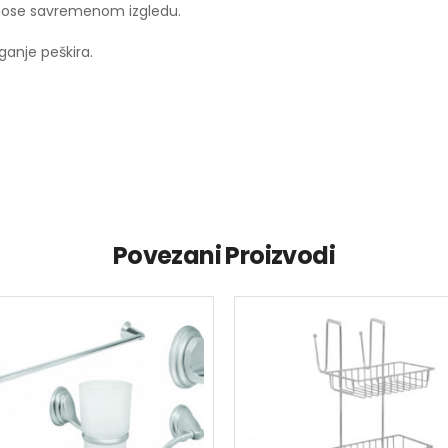
inose savremenom izgledu.
anje peškira.
Povezani Proizvodi