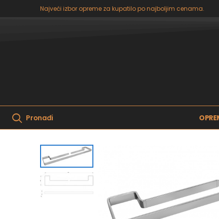
Najveći izbor opreme za kupatilo po najboljim cenama.
OPRE
Pronađi