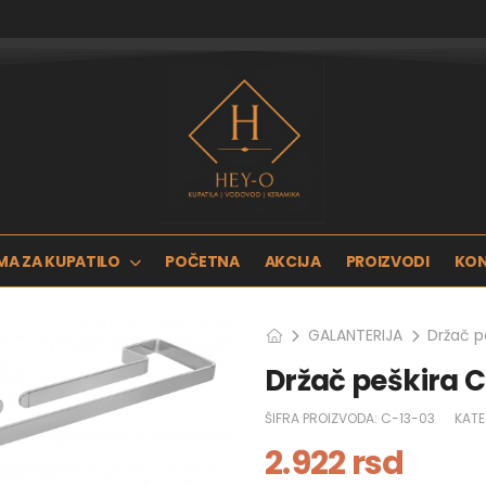
MA ZA KUPATILO
POČETNA
AKCIJA
PROIZVODI
KO
GALANTERIJA
Držač p
Držač peškira 
ŠIFRA PROIZVODA:
C-13-03
KATE
2.922
rsd