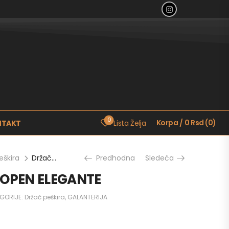
0
Korpa
/
0
Rsd
(
0
)
NTAKT
Lista Želja
eškira
Držač peškira COPEN ELEGANTE
Predhodna
Sledeća
COPEN ELEGANTE
GORIJE:
Držač peškira
,
GALANTERIJA