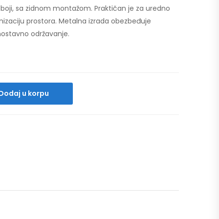
boji, sa zidnom montažom. Praktičan je za uredno
anizaciju prostora. Metalna izrada obezbeđuje
dnostavno održavanje.
Dodaj u korpu