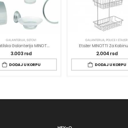
GALANTERIJA
,
SETOVI
GALANTERIJA
,
POLICE I ETAŽER
Kupatilska Galanterija MINOTTI Set 6/1
Etažer MINOTTI Za Kabinu
3.003
rsd
2.004
rsd
DODAJ U KORPU
DODAJ U KORPU
HEY-O