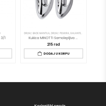
I
DRŽAČ BADE MANTILA
,
DRŽAČ PEŠKIRA
,
GALANTERIJA
 3/1
Kukica MINOTTI Samolepljiva 30×80 Ovalna Hrom ABS 1,5kg Nosivost
215
rsd
DODAJ U KORPU
Korisnički servis