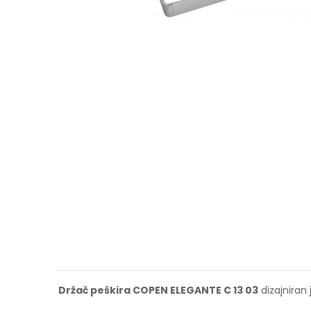
Držač peškira COPEN ELEGANTE C 13 03
dizajniran 