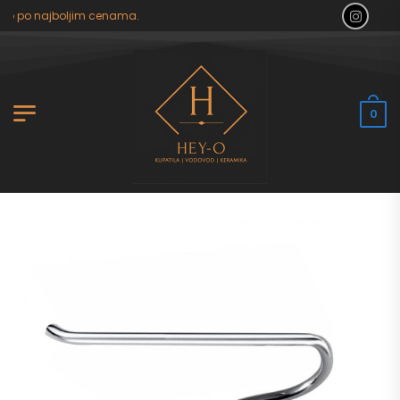
ilo po najboljim cenama.
0