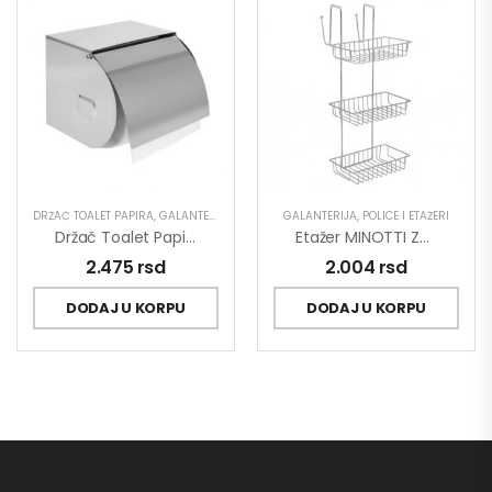
DRŽAČ TOALET PAPIRA
,
GALANTERIJA
GALANTERIJA
,
POLICE I ETAŽERI
Držač Toalet Papira MINOTTI Sa Poklopcem Veći
Etažer MINOTTI Za Kabinu 3/1
2.475
rsd
2.004
rsd
DODAJ U KORPU
DODAJ U KORPU