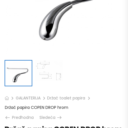
GALANTERIJA
Držač toalet papira
Držač papira COPEN DROP hrom
Predhodna
Sledeća