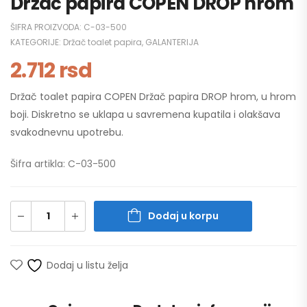
Držač papira COPEN DROP hrom
ŠIFRA PROIZVODA:
C-03-500
KATEGORIJE:
Držač toalet papira
,
GALANTERIJA
2.712
rsd
Držač toalet papira COPEN Držač papira DROP hrom, u hrom
boji. Diskretno se uklapa u savremena kupatila i olakšava
svakodnevnu upotrebu.
Šifra artikla: C-03-500
Dodaj u korpu
Dodaj u listu želja