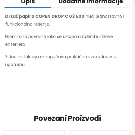
Opis
Dodatne informacije
Držač papira COPEN DROP C 03 500
nudi jednostavno i
funkcionalno rešenje.
Hromirana površina lako se uklapa u različite stilove
enterijera.
Zidna instalacija omogućava praktičnu svakodnevnu
upotrebu.
Povezani Proizvodi