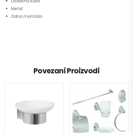
Dodatna kuka
Metal
Zidna montaža
Povezani Proizvodi