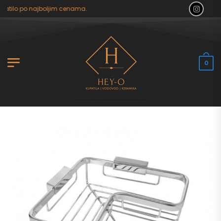
atilo po najboljim cenama.
0