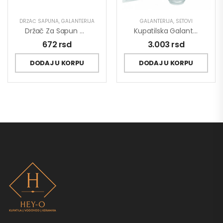
DRŽAČ SAPUNA
,
GALANTERIJA
GALANTERIJA
,
SETOVI
Držač Za Sapun MINOTTI Keramika
Kupatilska Galanterija MINOTTI Set 6/1
672
rsd
3.003
rsd
DODAJ U KORPU
DODAJ U KORPU