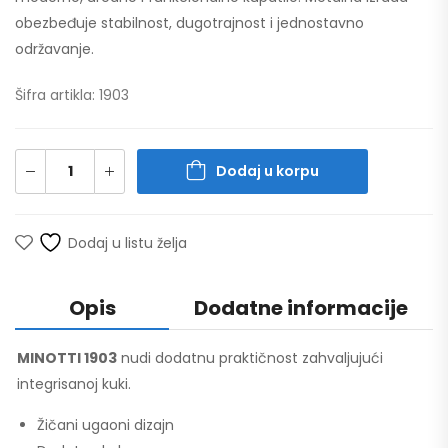
obezbeđuje stabilnost, dugotrajnost i jednostavno
održavanje.
Šifra artikla: 1903
Dodaj u korpu
Dodaj u listu želja
Opis
Dodatne informacije
MINOTTI 1903
nudi dodatnu praktičnost zahvaljujući
integrisanoj kuki.
Žičani ugaoni dizajn