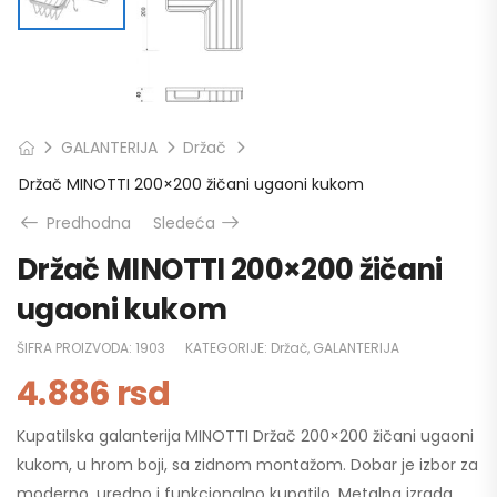
GALANTERIJA
Držač
Držač MINOTTI 200×200 žičani ugaoni kukom
Predhodna
Sledeća
Držač MINOTTI 200×200 žičani
ugaoni kukom
ŠIFRA PROIZVODA:
1903
KATEGORIJE:
Držač
,
GALANTERIJA
4.886
rsd
Kupatilska galanterija MINOTTI Držač 200×200 žičani ugaoni
kukom, u hrom boji, sa zidnom montažom. Dobar je izbor za
moderno, uredno i funkcionalno kupatilo. Metalna izrada