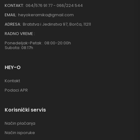
KONTAKT:
064/576 91 77 - 066/224 544
EMAIL:
heyokeramika@gmail.com
ADRESA:
Bratstva i Jedinstva 97, Borča, 11211
RADNO VREME :
Ponedeljak-Petak : 08:00-20:00h
Subota: 08:17h
HEY-O
Kontakt
Podaci APR
Korisnički servis
Način plaćanja
Način isporuke